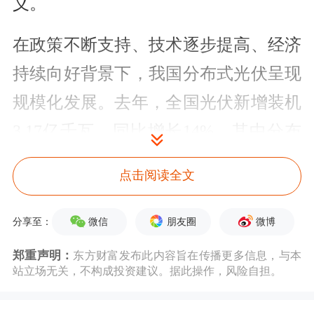
义。
在政策不断支持、技术逐步提高、经济
持续向好背景下，我国分布式光伏呈现
规模化发展。去年，全国光伏新增装机
3.17亿千瓦，同比增长14%，其中分布
式光伏新增1.53亿千瓦，占比接近一
点击阅读全文
半，已成能源转型的重要发展方向。随
着分布式光伏爆发式增长，迫切需要调
微信
朋友圈
微博
分享至：
整管理和发展思路，促进其又好又快发
郑重声明：
东方财富发布此内容旨在传播更多信息，与本
站立场无关，不构成投资建议。据此操作，风险自担。
展。