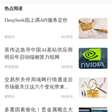
一段时期以来，中东部一些地区立足实
热点阅读
际，积极探索破解分布式光伏并网消纳
DeepSeek拟上调API服务定价
难题，服务新能源高质量发展。
在供给侧，电力部门通过规划引领发
财联社
402评论
展，引导分布式光伏有序开发。安徽统
英伟达急寻中国AI基站供应商
筹用好“市场化机制+数字化手段”，首
明后年启动端侧算力组网
创分布式光伏调节补偿分摊机制，当电
界面新闻
580评论
网需要时，优先调节具备可观、可测、
交易所关停局域网行情通道后
可调、可控能力的电站，并对其损失电
市场最关注这六个变化带来...
量给予全额市场化补偿。国网安徽电力
财联社
266评论
调控中心副处长李智介绍，春节假期是
多重因素催化！贵金属概念大