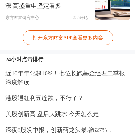
涨 高盛重申坚定看多
传统用电低谷期，今年春节，安徽累计
东方财富研究中心
335评论
4天次组织16.6万户分布式光伏参与调
节，调节电量1.04亿千瓦时，并及时完
打开东方财富APP查看更多内容
成了补偿和分摊结算。
24小时点击排行
在用电侧，居民填谷充电新场景作用初
近10年年化超10%！七位长跑基金经理二季报
显。今年春节期间，安徽将需求响应对
深度解读
象延伸至海量居民电动汽车用户。通过
港股通红利五连跌，不行了？
精准经济激励，引导居民在午间光伏大
发时段充电，有序组织46.39万户次私
美股创新高 盘后大跳水 今天怎么走
人充电行为，形成最大17.38万千瓦填
深夜8股发中报，创新药龙头暴增627%，