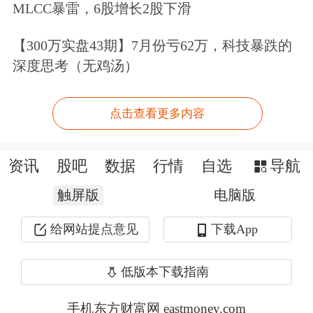
谷负荷，消纳绿电431.71万千瓦时。
MLCC暴雷，6股增长2股下滑
在技术层面，江苏电网创新开展基于基
【300万实盘43期】7月份亏62万，科技暴跌的
深度思考（无鸡汤）
准站聚合感知的分布式光伏可观可测系
统建设，采用“以点带面”观测手段，利
点击查看更多内容
用光伏出力空间相关性，基于集中式光
伏出力推算低压分布式光伏出力，实现
资讯
股吧
数据
行情
自选
导航
低压分布式光伏全量观测，解决低压分
触屏版
电脑版
布式光伏缺乏实时观测难题，为电网实
给网站提点意见
下载App
时平衡调控决策提供依据。
低版本下载指南
储能是提升新能源消纳水平的重要支
手机东方财富网 eastmoney.com