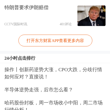
特朗普要求伊朗赔偿
任务，积极复制推广全国先进自贸试验
区制度创新成果。
CCTV国际时讯
401评论
以制度创新为核心，内蒙古自贸试验区
打开东方财富APP查看更多内容
跳出“等优惠，要政策”的传统思维，正
酝酿一系列首创性、集成式改革举措，
24小时点击排行
力争精准打通制约转型的“堵点”“难
操作丨创新药逆势大涨，CPO大跌，分歧行情
点”。
如何应对？直接说！
通关要快，效率要高，才能配得上“枢
半导体逆势走强，后市怎么看？
纽”的定位。满洲里市市长岳国栋告诉
哈药股份封板，周一市场收小中阳，周二市场
记者，满洲里是“
一带一路
”和中蒙俄经
行情分析！