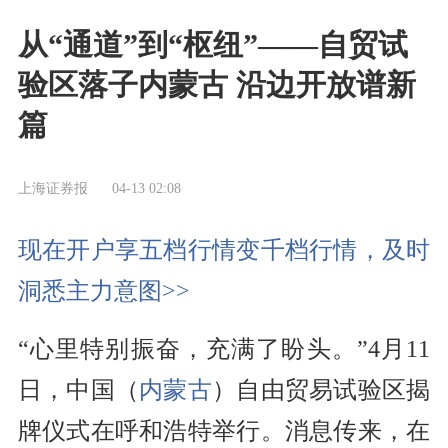
从“通道”到“枢纽”——自贸试
验区落子内蒙古 沿边开放谱新
篇
上海证券报
04-13 02:08
现在开户享五档行情变千档行情，及时
洞悉主力意图>>
“心里特别振奋，充满了盼头。”4月11
日，中国（
内蒙古
）自由贸易试验区揭
牌仪式在呼和浩特举行。消息传来，在