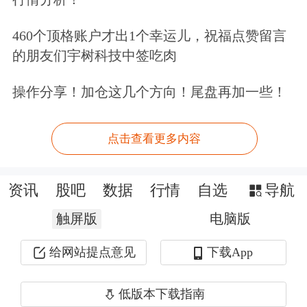
济走廊的关键节点，下一步将以智慧赋
460个顶格账户才出1个幸运儿，祝福点赞留言
能激活口岸潜能。“我们将融合‘5G+
物
的朋友们宇树科技中签吃肉
联网
’技术，构建覆盖货物监测、智能
操作分享！加仓这几个方向！尾盘再加一些！
调度、风险预警的数字化通关体系，
以‘技术赋能+制度创新’突破传统监管
点击查看更多内容
模式，实现跨境监管精准协同、通关效
资讯
股吧
数据
行情
自选
导航
率大幅提升、贸易
综合
成本持续下降，
触屏版
全力打造全国边境口岸智慧化发展示范
电脑版
样板。”他说。
给网站提点意见
下载App
二连浩特市市长马海涛表示，将加大口
低版本下载指南