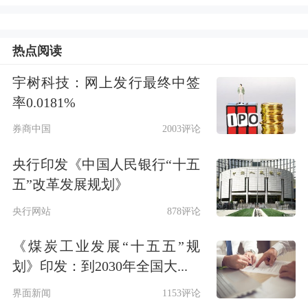
示：内蒙古口岸货运量领跑全国，但落
热点阅读
地加工率偏低；过境资源丰富，但本地
产业带动有限；地缘优势突出，但制度
宇树科技：网上发行最终中签
率0.0181%
创新相对滞后。
券商中国
2003评论
自贸试验区的落地，正是破解这一困境
央行印发《中国人民银行“十五
的“金钥匙”。
五”改革发展规划》
央行网站
878评论
中国（内蒙古）自由贸易试验区实施范
《煤炭工业发展“十五五”规
围为119.74平方公里，涵盖呼和浩特、
划》印发：到2030年全国大...
满洲里、二连浩特3个片区。当前，试
界面新闻
1153评论
验区围绕7大领域推进一系列改革试点