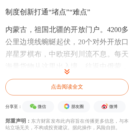
制度创新打通“堵点”“难点”
内蒙古，祖国北疆的开放门户。4200多
公里边境线蜿蜒起伏，20个对外开放口
岸星罗棋布，中欧班列川流不息。每天
海量货物从这里出入境，往返中俄蒙，
辐射欧亚大陆，陆路口岸货运量常年领
点击阅读全文
跑全国。
微信
朋友圈
微博
分享至：
“长期以来，内蒙古面临对外开放‘大通
道、小外贸’的困境。”内蒙古自治区商
郑重声明：
东方财富发布此内容旨在传播更多信息，与本
站立场无关，不构成投资建议。据此操作，风险自担。
务厅副厅长郭周明向上海证券报记者表