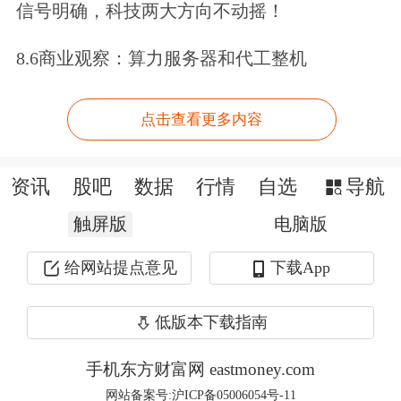
亿元，占营业收入的比重降至18.57%，
信号明确，科技两大方向不动摇！
同比下滑21.16%；毛利率降至14.5%，
8.6商业观察：算力服务器和代工整机
同比下滑4.9%。
点击查看更多内容
阳光电源方面解释，该项业务净利润基
本维持微利水平，主要受家庭光伏业务
资讯
股吧
数据
行情
自选
导航
影响。家庭光伏收入下降30%，毛利率
触屏版
电脑版
降至个位数，利润由盈转亏，拖累了整
给网站提点意见
下载App
体板块表现。
低版本下载指南
受此影响，阳光电源来自光伏领域的
综
合
收入持续下滑，2025年该领域营业收
手机东方财富网 eastmoney.com
网站备案号:沪ICP备05006054号-11