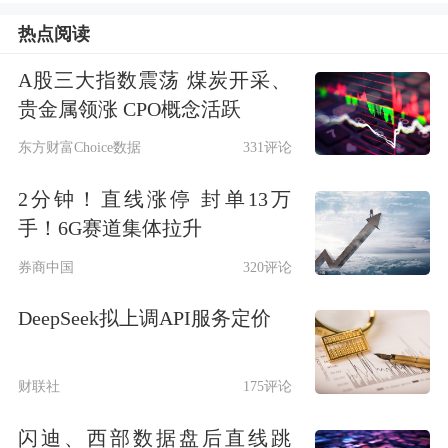
效应显现，未来成长空间仍较好，但需
热点阅读
要关注竞争环境、国际贸易政策与形势
A股三大指数震荡 煤炭开采、
的变化。
贵金属领涨 CPO概念活跃
东方财富Choice数据
331评论
光储业务表现分化
2分钟！直线涨停 封单13万
阳光电源的业务覆盖风电、光伏、储
手！6G赛道集体拉升
能、氢能等领域，其中光伏
逆变器
和储
券商中国
320评论
能系统是其实现盈利的关键支撑。
DeepSeek拟上调API服务定价
长期以来，阳光电源光伏逆变器业务连
财联社
175评论
续位居行业前列，是公司营收的主要来
源。财报显示，2025年，公司光伏逆变
闪迪、西部数据盘后直线跳