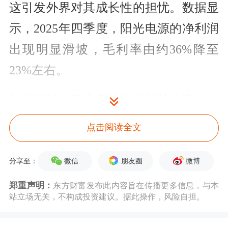
这引发外界对其成长性的担忧。数据显
示，2025年四季度，阳光电源的净利润
出现明显滑坡，毛利率由约36%降至
23%左右。
与此同时，其业务结构已悄然生变——
光伏业务受行业周期影响，收入持续下
点击阅读全文
滑；储能业务贡献占比提升，成为利润
主要来源。
微信
朋友圈
微博
分享至：
郑重声明：
东方财富发布此内容旨在传播更多信息，与本
一位储能行业人士向记者表示，阳光电
站立场无关，不构成投资建议。据此操作，风险自担。
源技术基础深厚，战略方向明确，品牌