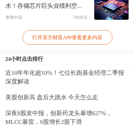
水！存储芯片巨头业绩利空...
器全球发货量为143GW，光伏逆变器等
券商中国
780评论
电力
电子
转换设备收入311.36亿元，占
营业收入的34.91%，收入同比增长
打开东方财富APP查看更多内容
6.9%，继续保持行业领先地位。
24小时点击排行
新能源投资开发业务一度成为阳光电源
近10年年化超10%！七位长跑基金经理二季报
的重要增长引擎，但自2024年起呈现连
深度解读
续下滑态势。随着
新能源
上网电量全面
美股创新高 盘后大跳水 今天怎么走
进入电力市场交易，行业进入深度调整
期，市场竞争格局与盈利逻辑发生深刻
深夜8股发中报，创新药龙头暴增627%，
MLCC暴雷，6股增长2股下滑
变化。2025年，该业务实现收入165.59