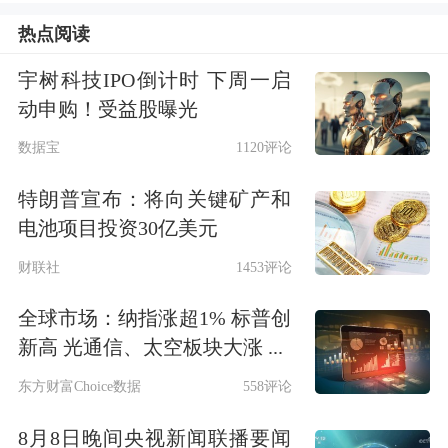
资机会。当前，大消费行业估值处5年
热点阅读
来相对低位，伴随盈利改善及市场流动
宇树科技IPO倒计时 下周一启
性整体充裕，有望实现价值合理回归。
动申购！受益股曝光
紧密跟踪以
商业航天
、脑机接口为代表
数据宝
1120评论
的“十五五”规划之未来产业相关进展，
特朗普宣布：将向关键矿产和
电池项目投资30亿美元
并适时配置。
财联社
1453评论
仍需客观正视多项困难可能导致市场波
全球市场：纳指涨超1% 标普创
动加大风险。房地产市场仍有待企稳，
新高 光通信、太空板块大涨 ...
部分行业产能过剩，消费者信心预期偏
东方财富Choice数据
558评论
弱，整体物价指数仍低位运行，通缩压
8月8日晚间央视新闻联播要闻