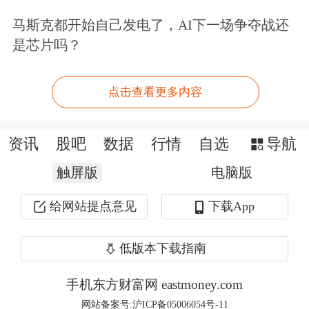
马斯克都开始自己发电了，AI下一场争夺战还
是芯片吗？
截至4月8日，百嘉百盛混合近三个月复
权单位净值增长率为-6.12%，位于同类
点击查看更多内容
可比基金566/689；近半年复权单位净
值增长率为-13.38%，位于同类可比基
资讯
股吧
数据
行情
自选
导航
金637/689；近一年复权单位净值增长
触屏版
电脑版
率为35.71%，位于同类可比基金
给网站提点意见
下载App
376/685；近三年复权单位净值增长率
为18.68%，位于同类可比基金
低版本下载指南
173/417。
手机东方财富网 eastmoney.com
网站备案号:沪ICP备05006054号-11