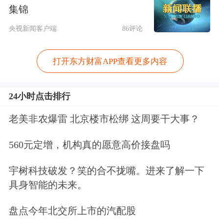
力仍然较大。2025年我国对美出口同比
集锦
下降至1994年水平，尽管2025年11月份
央视新闻客户端
86评论
中美经贸达成阶段性协议，2026年有望
打开东方财富APP查看更多内容
进入竞争与合作相伴的缓和期，但美国
政府政策复杂多变，相关贸易冲突潜在
24小时点击排行
风险仍不容低估。国际地缘政治冲突潜
老美非农爆雷 北京楼市松绑 这周要干大事？
在升级仍会制约投资者风险偏好提升。
560元定增，机构真的愿意高价接盘吗
宇树科技破发？笑的合不拢嘴。进来了解一下
具身智能的未来。
盘点今年北交所上市的汽配股