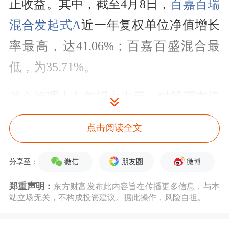
正收益。其中，截至4月8日，
百嘉百瑞
混合发起式A
近一年复权单位净值增长
率最高，达41.06%；百嘉百盛混合最
低，为35.71%。
基金管理人在年报中表示，对股票市场
保持偏积极展望，2026年可能需更关注
点击阅读全文
盈利提升的持续性及弹性。投资方向
上，伴随AI基础设施建设逐步完善，
微信
朋友圈
微博
分享至：
2026年
AI应用
有望进入加速落地关键节
郑重声明：
东方财富发布此内容旨在传播更多信息，与本
站立场无关，不构成投资建议。据此操作，风险自担。
点，重点关注
人形机器人
、存储、端侧
AI、影视动漫等方向场景落地衍生的投