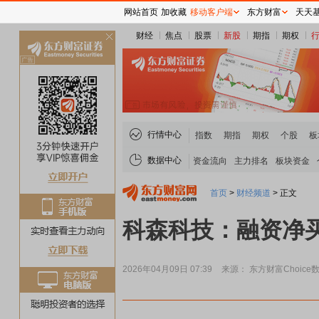
网站首页
加收藏
移动客户端
东方财富
天天
财经
焦点
股票
新股
期指
期权
关
闭
行情中心
指数
期指
期权
个股
板
数据中心
资金流向
主力排名
板块资金
首页
>
财经频道
>
正文
科森科技：融资净买入
2026年04月09日 07:39
来源： 东方财富Choice
稀土板块领涨