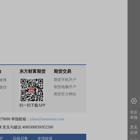
金
东方财富期货
期货交易
期货手机开户
微博
期货电脑开户
微信
期货官方网站
扫一扫下载APP
涉企
举报
78686 举报邮箱：
jubao@eastmoney.com
网
意见与建议:4000300059/952500
意见
反馈
护
征稿启事
友情链接