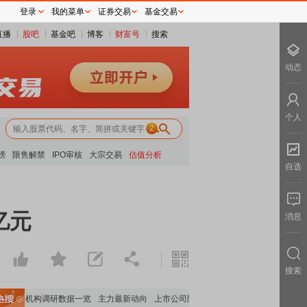
登录
我的菜单
证券交易
基金交易
直播
股吧
基金吧
博客
财富号
搜索
动态
个人
2
榜
限售解禁
IPO审核
大宗交易
估值分析
自选
亿元
消息
搜索
数据
机构调研数据一览
主力最新动向
上市公司限售股解禁一览
昨日涨停
电力板