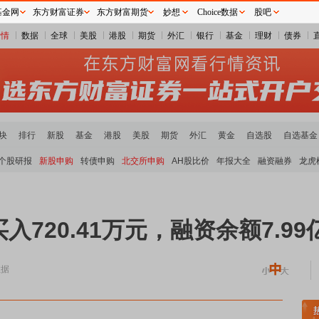
基金网
东方财富证券
东方财富期货
妙想
Choice数据
股吧
行情
数据
全球
美股
港股
期货
外汇
银行
基金
理财
债券
块
排行
新股
基金
港股
美股
期货
外汇
黄金
自选股
自选基金
个股研报
新股申购
转债申购
北交所申购
AH股比价
年报大全
融资融券
龙虎
720.41万元，融资余额7.99
数据
元件板块走强
半导体板块活跃
沪深资金流向
A股估值分析全览
重要机构持股