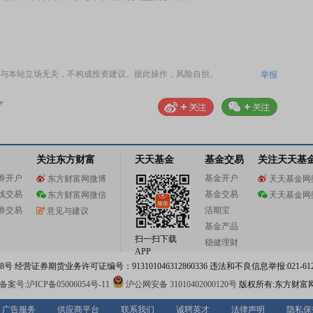
与本站立场无关，不构成投资建议。据此操作，风险自担。
举报
关注东方财富
天天基金
基金交易
关注天天基
券开户
基金开户
东方财富网微博
天天基金网
线交易
基金交易
东方财富网微信
天天基金网
券交易
活期宝
意见与建议
基金产品
扫一扫下载
稳健理财
APP
 经营证券期货业务许可证编号：913101046312860336 违法和不良信息举报:021-612
案号:沪ICP备05006054号-11
沪公网安备 31010402000120号
版权所有:东方财富
广告服务
供应商平台
联系我们
诚聘英才
法律声明
隐私保