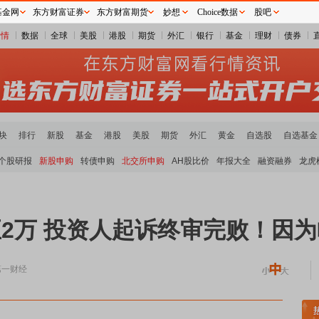
基金网
东方财富证券
东方财富期货
妙想
Choice数据
股吧
行情
数据
全球
美股
港股
期货
外汇
银行
基金
理财
债券
块
排行
新股
基金
港股
美股
期货
外汇
黄金
自选股
自选基金
个股研报
新股申购
转债申购
北交所申购
AH股比价
年报大全
融资融券
龙虎
至2万 投资人起诉终审完败！因
第一财经
稀土板块领涨
小金属板块走强
半导体板块活跃
沪深资金流向
A股估值分析全览