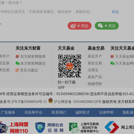
完败！因为啥？
与本站立场无关，不构成投资建议。据此操作，风险自担。
举报
关注东方财富
天天基金
基金交易
关注天天基
券开户
基金开户
东方财富网微博
天天基金网
线交易
基金交易
东方财富网微信
天天基金网
券交易
活期宝
意见与建议
基金产品
扫一扫下载
稳健理财
APP
 经营证券期货业务许可证编号：913101046312860336 违法和不良信息举报:021-612
案号:沪ICP备05006054号-11
沪公网安备 31010402000120号
版权所有:东方财富
广告服务
供应商平台
联系我们
诚聘英才
法律声明
隐私保