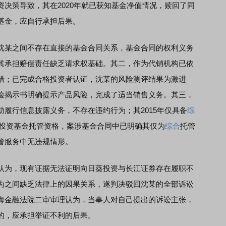
决策导致，其在2020年就已获知基金净值情况，赎回了同
基金，应自行承担后果。
某之间不存在直接的基金合同关系，基金合同的权利义务
其承担赔偿责任缺乏请求权基础。其二，作为代销机构已依
错；已完成合格投资者认证，沈某的风险测评结果为激进
险揭示书明确提示产品风险，完成了适当销售义务。其三，
履行信息披露义务，不存在违约行为；其2015年仅具备
综
证券投资基金托管资格，案涉基金合同中已明确其仅为
综合
托管
管服务中无违规情形。
为，现有证据无法证明向日葵投资与长江证券存在履职不
为之间缺乏法律上的因果关系，遂判决驳回沈某的全部诉讼
海金融法院二审审理认为，当事人对自己提出的诉讼主张，
的，应承担举证不利的后果。