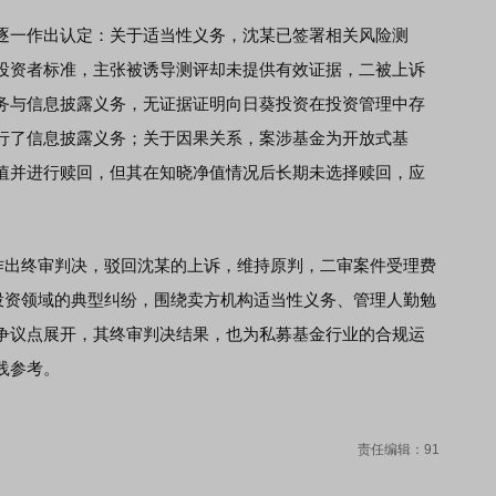
一作出认定：关于适当性义务，沈某已签署相关风险测
投资者标准，主张被诱导测评却未提供有效证据，二被上诉
务与信息披露义务，无证据证明向日葵投资在投资管理中存
行了信息披露义务；关于因果关系，案涉基金为开放式基
值并进行赎回，但其在知晓净值情况后长期未选择赎回，应
作出终审判决，驳回沈某的上诉，维持原判，二审案件受理费
金投资领域的典型纠纷，围绕卖方机构适当性义务、管理人勤勉
争议点展开，其终审判决结果，也为私募基金行业的合规运
践参考。
责任编辑：91