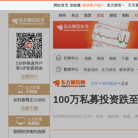
网站首页
加收藏
移动客户端
东方财富
天天
财经
焦点
股票
新股
期指
期权
关
闭
行情中心
指数
期指
期权
个股
板
数据中心
资金流向
主力排名
板块资金
首页
>
财经频道
>
正文
100万私募投资跌
2026年04月03日 13:54
作者： 魏中原
来源： 