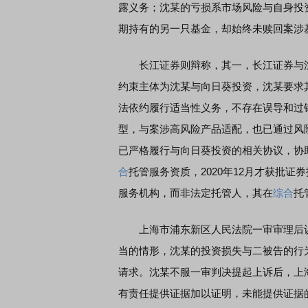
露义务；沈某的亏损系市场风险与自身投资
期持有的另一只基金，却始终未赎回案涉
长江证券则辩称，其一，长江证券与沈
约束主体为沈某与向日葵投资，沈某要求
法依约履行适当性义务，不存在误导和过
型，与案涉高风险产品适配，也已通过风
已严格履行与向日葵投资的相关协议，协助
合
托管服务资质，2020年12月才获批
服务机构，而非法定托管人，其在
综合
托
上海市浦东新区人民法院一审审理后认
当的情形，沈某的投资损失与二被告的行
请求。沈某不服一审判决提起上诉后，上
有责任提供证据加以证明，未能提供证据