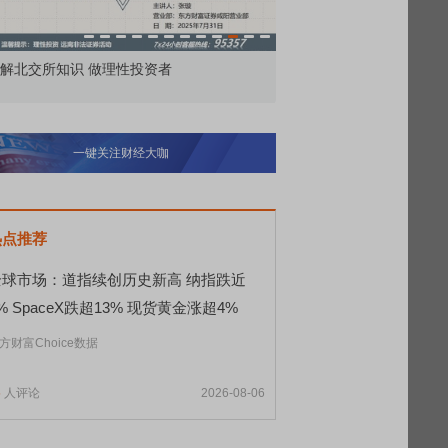
市价委托那么多种，究竟怎么用？
北交所顶
一键关注财经大咖
热点推荐
全球市场：道指续创历史新高 纳指跌近
% SpaceX跌超13% 现货黄金涨超4%
方财富Choice数据
5
人评论
2026-08-06