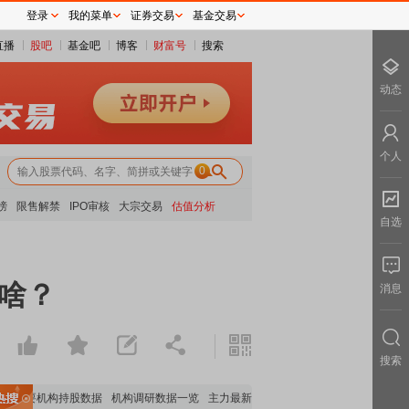
登录
我的菜单
证券交易
基金交易
直播
股吧
基金吧
博客
财富号
搜索
动态
个人
0
榜
限售解禁
IPO审核
大宗交易
估值分析
自选
为啥？
消息
搜索
重要机构持股数据
机构调研数据一览
主力最新动向
上市公司限售股解禁一览
昨