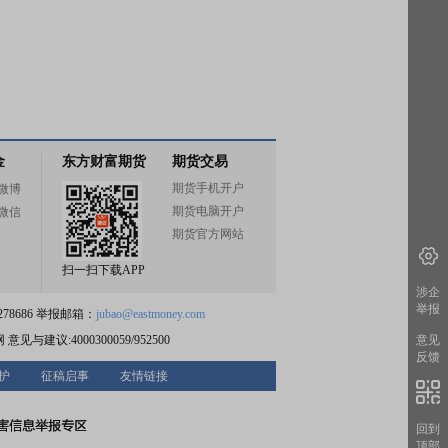
金
东方财富期货
期货交易
期货手机开户
微博
期货电脑开户
微信
期货官方网站
扫一扫下载APP
涉企
举报
78686 举报邮箱：
jubao@eastmoney.com
网
意见与建议:4000300059/952500
意见
反馈
护
征稿启事
友情链接
回到
顶部