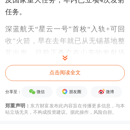
及国家重大任务，年内已立项4次发射
任务。
深蓝航天“星云一号”首枚“入轨+可回
收”火箭，早在去年就已从无锡基地整
装出发，目前正矗立在山东的发射场
上。首发任务不仅要实现入轨，还将尝
点击阅读全文
试一级火箭垂直回收。
微信
朋友圈
微博
分享至：
继2025年底我国两型可重复使用火箭朱
雀三号、长征十二号甲首发后，今年多
郑重声明：
东方财富发布此内容旨在传播更多信息，与本
站立场无关，不构成投资建议。据此操作，风险自担。
型可重复使用火箭入轨和回收试验成为
产业最受关注、最为关键的进展。