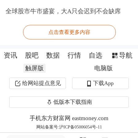
太空经济叙事加快展开
全球股市牛市盛宴，大A只会迟到不会缺席
与可重复使用火箭一样火热的，是全球
点击查看更多内容
对低轨卫星资源的竞争——2026年初，
中美相继申请20万颗、100万颗卫星轨
资讯
股吧
数据
行情
自选
导航
道资源。
触屏版
电脑版
“事实上，低轨卫星并非新鲜概念。”上
给网站提点意见
下载App
海松江信通智能产业技术研究院联席院
低版本下载指南
长李韩军表示，早在1987年，摩托罗拉
就提出建设全球首个商业低轨卫星通信
手机东方财富网 eastmoney.com
系统——铱星系统。“如今对于轨道资
网站备案号:沪ICP备05006054号-11