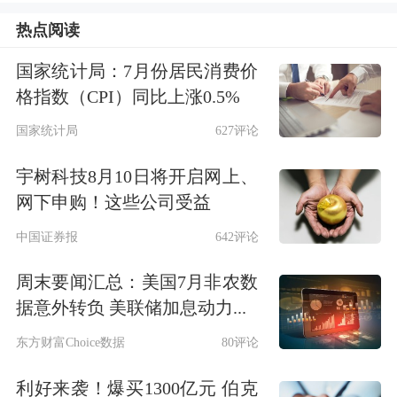
热点阅读
谈及原因，东吴证券研究所所长助理、
国家统计局：7月份居民消费价
计算机
首席分析师王紫敬表示：
格指数（CPI）同比上涨0.5%
国家统计局
627评论
首先，过去的商业航天面临“星多箭
少”的局面——尽管卫星发射计划众
宇树科技8月10日将开启网上、
网下申购！这些公司受益
多，但火箭的供给规模却跟不上，如果
中国证券报
642评论
可重复使用火箭取得突破，可从发射成
周末要闻汇总：美国7月非农数
本和频次上极大缓解当前的供需矛盾，
据意外转负 美联储加息动力...
从而为大规模星座部署和商业航天的后
东方财富Choice数据
80评论
续应用奠定坚实基础。
利好来袭！爆买1300亿元 伯克