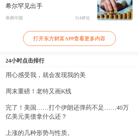
其次，技术突破将为整个产业的规模化
希尔罕见出手
扩张提供关键前提。标准化的技术方案
券商中国
314评论
一旦形成，就可依托我国强大的制造业
打开东方财富APP查看更多内容
基础，实现快速复制与量产，进一步带
动商业航天上下游产业链的发展，对经
24小时点击排行
济产生更广泛的拉动作用。
用心感受我，就会发现我的美
最后，技术突破还将吸引更多资源关注
周末重磅！老特又画K线
商业航天领域，尤其会引导一级和二级
完了！美国……打个伊朗还弹药不足……40万
市场资金加大对产业的支持力度，进一
亿美元美债拿什么还？
步推动行业成长。
上涨的几种形势与性质。