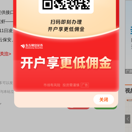
口接入OpenClaw“龙虾”外，各大厂商开始推出自己的
QClaw、WorkBuddy、Lighthouse 云部署方案，虾
月11日凌晨，马化腾发朋友圈透露“自研龙虾、本地虾、云端
云保安、知识库……还有一批产品陆续赶来”。
关注>
责任编辑：10
多可以发力的战线
视
与本站立场无关，不构成投资建议。据此操作，风险自担。
举报