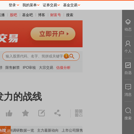
登录
我的菜单
证券交易
基金交易
直播
股吧
基金吧
博客
财富号
搜索
动态
个人
1
榜
限售解禁
IPO审核
大宗交易
估值分析
自选
发力的战线
消息
搜索
机构调研数据一览
主力最新动向
上市公司限售股解禁一览
昨日涨停
电力板块