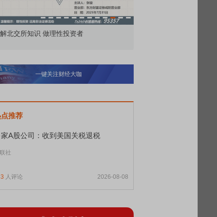
市价委托那么多种，究竟怎么用？
北交所顶格打新居
一键关注财经大咖
热点推荐
多家A股公司：收到美国关税退税
联社
33
人评论
2026-08-08