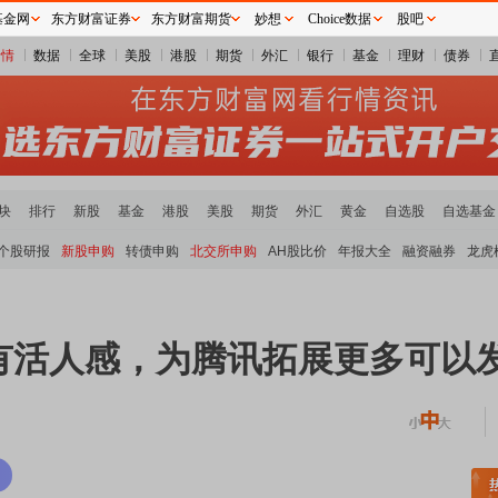
基金网
东方财富证券
东方财富期货
妙想
Choice数据
股吧
行情
数据
全球
美股
港股
期货
外汇
银行
基金
理财
债券
块
排行
新股
基金
港股
美股
期货
外汇
黄金
自选股
自选基金
个股研报
新股申购
转债申购
北交所申购
AH股比价
年报大全
融资融券
龙虎
：有活人感，为腾讯拓展更多可以
件板块走强
半导体板块活跃
沪深资金流向
A股估值分析全览
重要机构持股数据