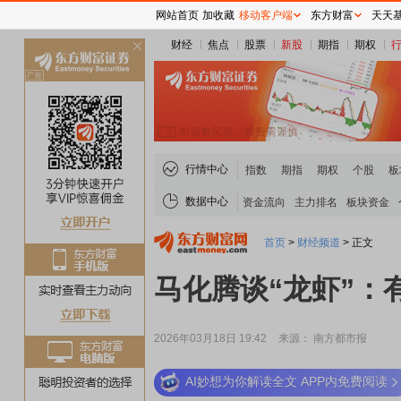
网站首页
加收藏
移动客户端
东方财富
天天
财经
焦点
股票
新股
期指
期权
关
闭
行情中心
指数
期指
期权
个股
板
数据中心
资金流向
主力排名
板块资金
首页
>
财经频道
>
正文
马化腾谈“龙虾”
2026年03月18日 19:42
来源： 南方都市报
AI妙想为你解读全文 APP内免费阅读
稀土板块领涨
元