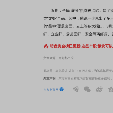
近期，全民“养虾”热潮被点燃，除了提供接
类“龙虾”产品。其中，腾讯一连甩出了多只虾——
的“品种”覆盖桌面、云上等各大端口。3
虾、企业虾、云桌面虾，安全隔离虾房、
暗盘资金榜已更新!这些个股/板块可以
文章来源：南方都市报
原标题：马化腾谈“龙虾”：有活人感，为腾讯拓展更
郑重声明：
东方财富发布此内容旨在传播更多信息，
东方财富网