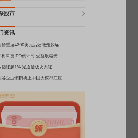
深股市
门资讯
金价重返4300美元后还能走多远
宇树科技IPO倒计时 受益股曝光
纳指涨超1% 光通信板块大涨
硅谷企业悄悄换上中国大模型底座