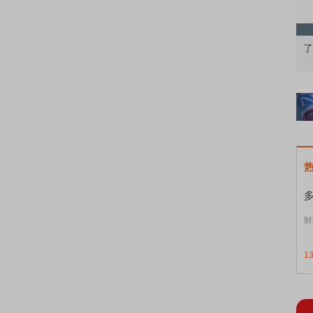
基础认知到特色品种
了解北交所知识 做理性投资者
财
1