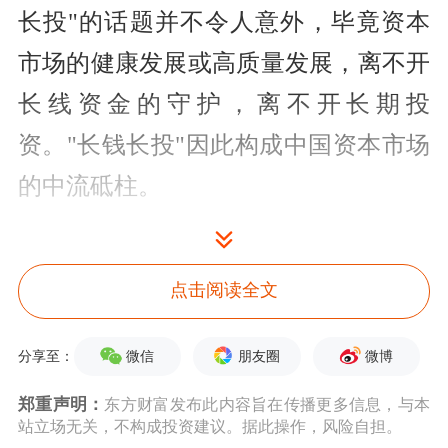
长投"的话题并不令人意外，毕竟资本
市场的健康发展或高质量发展，离不开
长线资金的守护，离不开长期投
资。"长钱长投"因此构成中国资本市场
的中流砥柱。
但如何健全"长钱长投"的市场机制和生
态这是资本市场需要直面的一个现实问
点击阅读全文
题。对于这个问题，吴清主席提到完善
微信
朋友圈
微博
分享至：
中国特色稳市机制建设，这一点确实非
郑重声明：
东方财富发布此内容旨在传播更多信息，与本
常重要。但就稳市机制建设问题，需要
站立场无关，不构成投资建议。据此操作，风险自担。