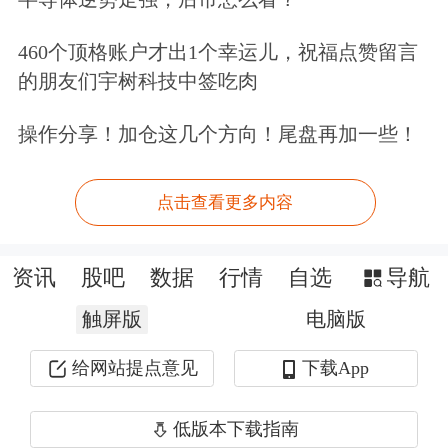
以赚得盆满钵满，那谁还愿意进行长线
投资呢？
460个顶格账户才出1个幸运儿，祝福点赞留言
的朋友们宇树科技中签吃肉
二是要健全"长钱长投"的市场机制和生
操作分享！加仓这几个方向！尾盘再加一些！
态，就必须完善股东减持制度，严防原
始股东把股市当成提款机。如果企业上
点击查看更多内容
市后，股东的动机就是减持套现，那么
这样的企业是不值得投资者长期投资
资讯
股吧
数据
行情
自选
导航
的。如果"长钱长投"遭遇重要股东疯狂
触屏版
电脑版
套现，其结果必然是"长钱长投"者遭遇
给网站提点意见
下载App
重大损失。
低版本下载指南