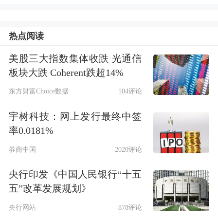
有切实的举措。
目前在稳市方面，汇金起着至关重要的
热点阅读
作用。而就稳市机制的建设来说，不能
美股三大指数集体收跌 光通信
局限于此，还需要多方面来形成合力。
板块大跌 Coherent跌超14%
比如，在特殊时期，需要停止重要股东
东方财富Choice数据
104评论
减持，需要倡导重要股东增持，鼓励上
宇树科技：网上发行最终中签
市公司回购，叫停各类做空举措，暂停
率0.0181%
新股发行等。包括公募基金、社保基
券商中国
2020评论
金、保险资金等，需要成为稳定市场的
央行印发《中国人民银行“十五
中坚力量。而除了稳市机制建设之外，
五”改革发展规划》
还有这样几点是需要高度重视的。
央行网站
878评论