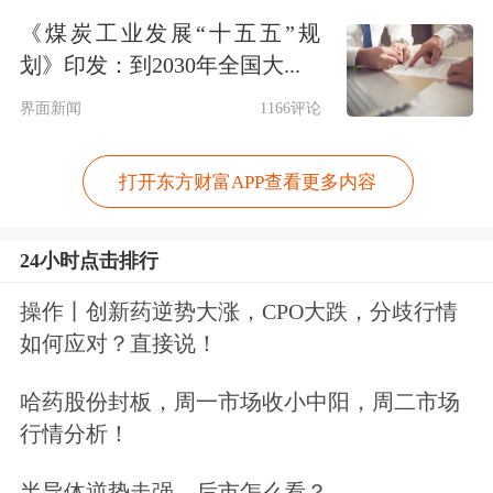
《煤炭工业发展“十五五”规
一是要健全"长钱长投"的市场机制和生
划》印发：到2030年全国大...
态，就必须对市场的短线投机行为加以
界面新闻
1166评论
抑制，尤其是要限制机构投资者的短线
投机炒作。毕竟发展机构投资者的目
打开东方财富APP查看更多内容
的，就是为了维护市场的稳定发展，而
24小时点击排行
不是为了让其成为市场投机炒作的力
操作丨创新药逆势大涨，CPO大跌，分歧行情
量。因此，要鼓励"长钱长投"就必须限
如何应对？直接说！
制机构投资者进行量化交易，尤其是公
哈药股份封板，周一市场收小中阳，周二市场
募机构，要严禁其参与量化交易。如果
行情分析！
机构投资者通过高频量化交易短线就可
半导体逆势走强，后市怎么看？