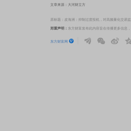
文章来源：大河财立方
原标题：皮海洲：抑制过度投机，对高频量化交易监管
EDMI K90 至尊版 新品发布会
首席连线｜东方财富证券陈
风，将吹向何处
郑重声明：
东方财富发布此内容旨在传播更多信息，
东方财富网