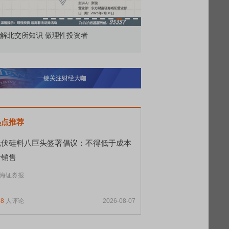
解北交所知识 做理性投资者
市价委托那么多种，究竟
一键关注财经大咖
热点推荐
光伏硅料八巨头签署倡议：不得低于成本
价销售
海证券报
38
人评论
2026-08-07