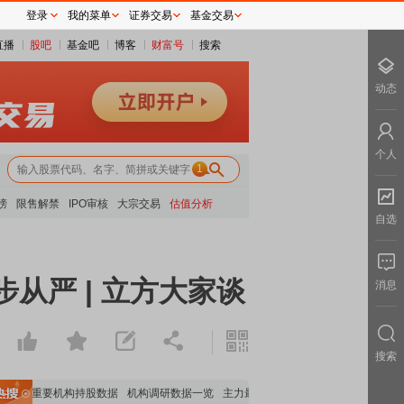
登录
我的菜单
证券交易
基金交易
直播
股吧
基金吧
博客
财富号
搜索
动态
个人
1
榜
限售解禁
IPO审核
大宗交易
估值分析
自选
从严 | 立方大家谈
消息
搜索
全览
重要机构持股数据
机构调研数据一览
主力最新动向
上市公司限售股解禁一览