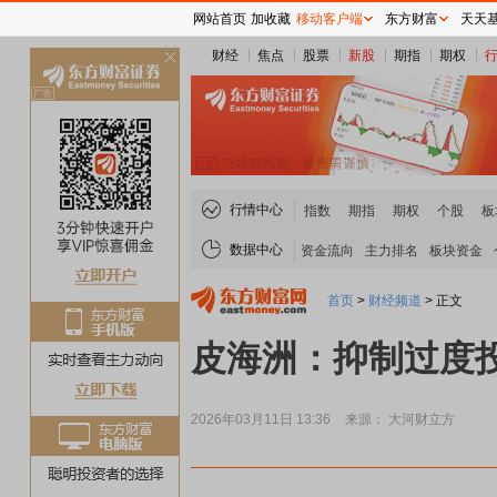
网站首页
加收藏
移动客户端
东方财富
天天
财经
焦点
股票
新股
期指
期权
关
闭
行情中心
指数
期指
期权
个股
板
数据中心
资金流向
主力排名
板块资金
首页
>
财经频道
>
正文
皮海洲：抑制过度投
2026年03月11日 13:36
来源： 大河财立方