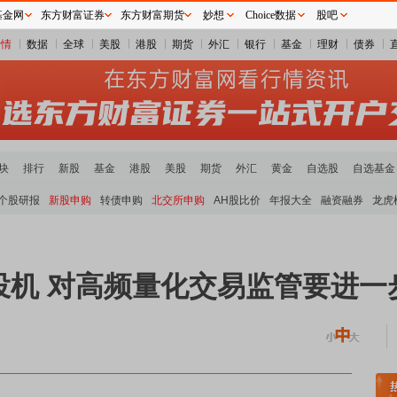
基金网
东方财富证券
东方财富期货
妙想
Choice数据
股吧
行情
数据
全球
美股
港股
期货
外汇
银行
基金
理财
债券
块
排行
新股
基金
港股
美股
期货
外汇
黄金
自选股
自选基金
个股研报
新股申购
转债申购
北交所申购
AH股比价
年报大全
融资融券
龙虎
机 对高频量化交易监管要进一步
稀土板块领涨
元件板块走强
半导体板块活跃
沪深资金流向
A股估值分析