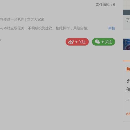
责任编辑：6
要进一步从严 | 立方大家谈
果：A股再平衡的
债券知识通识：从基础认知到特色品种
了
与本站立场无关，不构成投资建议。据此操作，风险自担。
举报
上
6