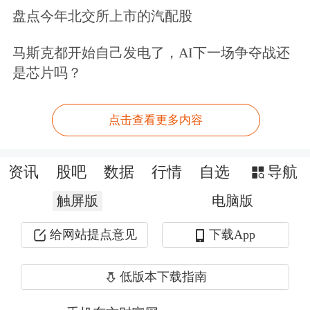
盘点今年北交所上市的汽配股
WorkBuddy正式上线，该产品能力
与“小龙虾”OpenClaw类似，完全兼
马斯克都开始自己发电了，AI下一场争夺战还
是芯片吗？
容“小龙虾”的功能且更易用，安装过程
类似于普通的App安装，无需复杂部
点击查看更多内容
署，可以调用国内不同的模型。
当天，腾讯系编程工具CodeBuddy发布
资讯
股吧
数据
行情
自选
导航
致歉信称，因流量激增出现登录及服务
触屏版
电脑版
不稳定问题，该故障是因为腾讯版小龙
给网站提点意见
下载App
虾WorkBuddy国内公开测试上线后，用
低版本下载指南
户访问量远超预期，导致核心服务瞬时