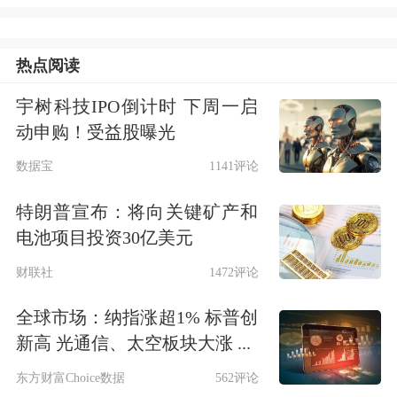
涉及日常生活的任务。
对此，腾讯方面并未给出回应。
热点阅读
宇树科技IPO倒计时 下周一启
马化腾在朋友圈转发的内容，主要和腾
动申购！受益股曝光
讯近期持续在OpenClaw（龙虾）领域
数据宝
1141评论
进行布局有关，腾讯正持续发力完善相
特朗普宣布：将向关键矿产和
关产品与服务生态，目前已初步形成覆
电池项目投资30亿美元
盖个人、开发者及企业级部署的智能
财联社
1472评论
体“养虾”矩阵。
全球市场：纳指涨超1% 标普创
新高 光通信、太空板块大涨 ...
在个人用户层面，腾讯主打“零部署、
东方财富Choice数据
562评论
开箱即用”的轻量化体验解决方案。此