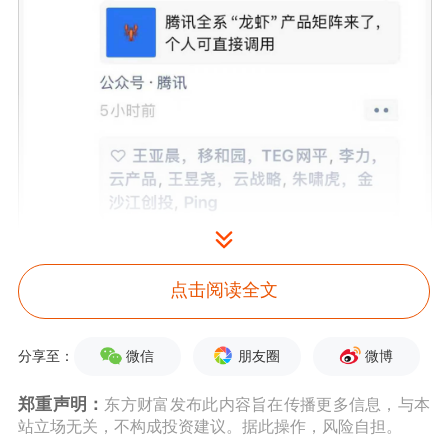
此前据外媒报道，腾讯正在为旗下应用
点击阅读全文
微信秘密开发一款
AI智能体
，计划于今
年第三季向全体用户推出。这款智能体
微信
朋友圈
微博
分享至：
将嵌入微信，以对话形式接入数百万个
郑重声明：
东方财富发布此内容旨在传播更多信息，与本
小程序，可替代用户完成叫车、外卖等
站立场无关，不构成投资建议。据此操作，风险自担。