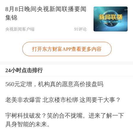
次新上线的自研全场景桌面智能体
8月8日晚间央视新闻联播要闻
集锦
WorkBuddy，能够完全兼容OpenClaw技
央视新闻客户端
91评论
能包，用户无需具备代码基础与环境配
置经验，即可跨软件执行自动化任务。
打开东方财富APP查看更多内容
同日，腾讯基于OpenClaw开源生态打
24小时点击排行
造的本地AI助手QClaw也正式开启内
560元定增，机构真的愿意高价接盘吗
测，无需服务器、无需额外配置IM工
具，即可在个人电脑上一键部署“小龙
老美非农爆雷 北京楼市松绑 这周要干大事？
虾”。
宇树科技破发？笑的合不拢嘴。进来了解一下
具身智能的未来。
3月9日，腾讯宣布，全场景AI智能体