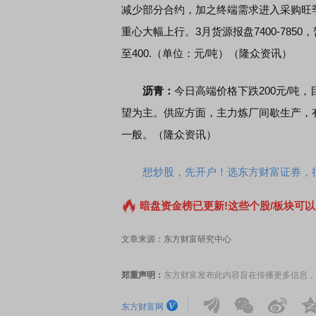
减少部分合约，加之终端需求进入采购旺
重心大幅上行。3月货源报盘7400-785
EDMI K90 至尊版 新品发布会
首席连线｜东方财富证券陈
至400.（单位：元/吨）（隆众资讯）
风，将吹向何处
沥青：
今日高端价格下跌200元/吨，
望为主。供应方面，主力炼厂间歇生产，
一般。（隆众资讯）
想炒股，先开户！选东方财富证券，行
暗盘资金榜已更新!这些个股/板块可以
文章来源：东方财富研究中心
郑重声明：
东方财富发布此内容旨在传播更多信息，
东方财富网