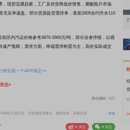
季，现货流通趋紧，工厂及持货商低价惜售，聚酯瓶片市场
0，暂无实单递盘。部分货源提货需排单，基差2605合约升水110
果：A股再平衡的
债券知识通识：从基础认知到特色品种
了
目前区内汽运价格参考3870-3900元/吨，部分业者停报，以观
有减产预期；需求方面，终端需求刚需为主，高价实际成交
情交易一个APP搞定>>
关注>
资
责任编辑：117
财
与本站立场无关，不构成投资建议。据此操作，风险自担。
举报
2