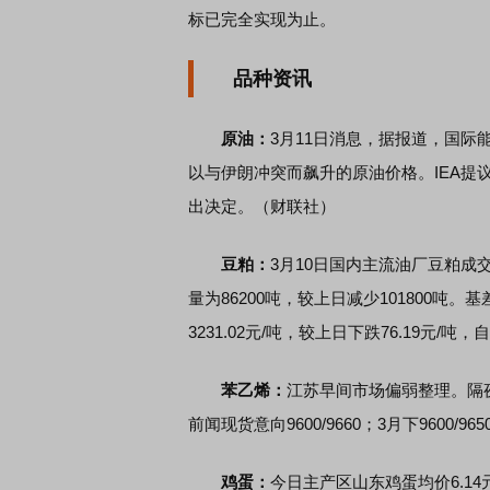
标已完全实现为止。
品种资讯
原油：
3月11日消息，据报道，国际
以与伊朗冲突而飙升的原油价格。IEA提
出决定。（财联社）
豆粕：
3月10日国内主流油厂豆粕成交
量为86200吨，较上日减少101800吨。
3231.02元/吨，较上日下跌76.19元/吨
苯乙烯：
江苏早间市场偏弱整理。隔
前闻现货意向9600/9660；3月下9600/9
鸡蛋：
今日主产区山东鸡蛋均价6.14