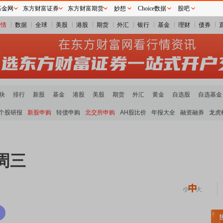
基金网
东方财富证券
东方财富期货
妙想
Choice数据
股吧
行情
数据
全球
美股
港股
期货
外汇
银行
基金
理财
债券
块
排行
新股
基金
港股
美股
期货
外汇
黄金
自选股
自选基金
个股研报
新股申购
转债申购
北交所申购
AH股比价
年报大全
融资融券
龙虎
 周三
稀土板块领涨
元件板块走强
半导体板块活跃
沪深资金流向
A股估值分析全览
重