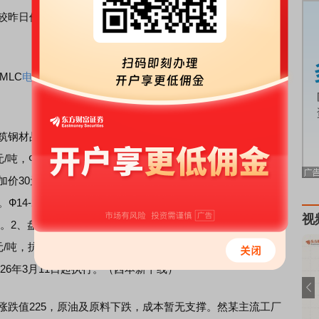
较昨日价格上涨0.20；北京鸡蛋均价6.40元/公斤，与昨日价
MLC
电池
级碳酸
锂
（早盘）价格较昨日下跌400元/吨，中间
建筑钢材品种出厂价格调整如下：1、螺纹：价格不动，现
0元/吨，Φ10mm规格加价160元/吨，Φ12mm加价100元/吨，
加价30元/吨，Φ28-32mm规格加价60元/吨，Φ36、Φ40mm
Ф14-20mmHRB500螺纹出厂价格在HRB400基础上加价
视
/吨。2、盘螺：价格不动，现HRB400Ф8-10mm盘螺执行价格
00元/吨，抗震盘螺加价30元/吨。3、对3-1期完成计划螺纹钢追
026年3月11日起执行。（西本新干线）
，涨跌值225，原油及原料下跌，成本暂无支撑。然某主流工厂