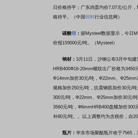
日价格持平；广东鸡蛋均价7.07元/公斤，
格持平。（中国
饲料
行业信息网）
碳酸
锂
：
据Mysteel数据显示，今日M
价报159000元/吨。（Mysteel）
钢材：
3月11日，沙钢公布3月中旬
HRB400Ф16-20mm螺纹出厂价格为345
Φ14mm加价30元/吨，Φ22mm、Φ25mm
规格加价250元/吨，抗震钢筋加价30元/吨。
300元/吨，Φ22mm、Φ25mm加价30元
3560元/吨，Ф6mmHRB400盘螺加价3
补80元/吨。。以上调整均为含税价，自2
瓶片：
华东市场聚酯瓶片收于7565