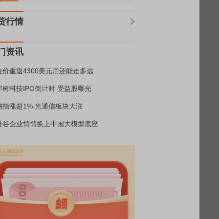
货行情
门资讯
金价重返4300美元后还能走多远
宇树科技IPO倒计时 受益股曝光
纳指涨超1% 光通信板块大涨
硅谷企业悄悄换上中国大模型底座