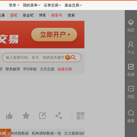
登录
我的菜单
证券交易
基金交易
直播
股吧
基金吧
博客
财富号
搜索
动态
个人
0
榜
限售解禁
IPO审核
大宗交易
估值分析
自选
消息
搜索
要机构持股数据
机构调研数据一览
主力最新动向
上市公司限售股解禁一览
昨日