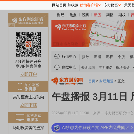
网站首页
加收藏
移动客户端
东方财富
天天
财经
焦点
股票
新股
期指
期权
关
闭
行情中心
指数
期指
期权
个股
板
数据中心
资金流向
主力排名
板块资金
首页
>
财经频道
>
正文
午盘播报 3月11日
2026年03月11日 11:30
来源： 东方财富研究中心
AI妙想为你解读全文 APP内免费阅读