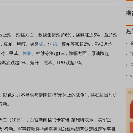
期
热
数上涨。涨幅方面，欧线集运涨超6%，烧碱涨近5%，瓶片涨
%，豆粕、甲醇、铸造
铝
、沪
铝
、菜粕等涨超2%，PVC月均、
、对二甲苯、
橡胶
、棉纱等涨超1%；跌幅方面，原油跌超
硫燃油跌超2%，短纤、纯苯、LPG跌超1%。
，以色列并不寻求与伊朗进行“无休止的战争”，将在适当时机
行动。
周二（10日），白宫新闻秘书卡罗琳·莱维特表示，美军正
怒火”行动。军事行动将持续至美国总统特朗普认定既定军事目