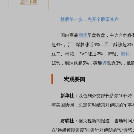
炒股第一步，先开个股票账户
国内商品
期货
早盘收盘，主力合约多
超4%，丁二烯胶涨近4%，乙二醇涨超3
豆二、棉花、PVC涨近2%，沪银、
塑料
10%，燃油跌超5%，碳酸
锂
跌近3%，低
宏观要闻
新华社：
以色列外交部长萨尔10日称
与美国协调，决定何时结束对伊朗的军事
财联社：
据央视新闻报道，当地时间
在“远超预期进度”推进针对伊朗的“史诗