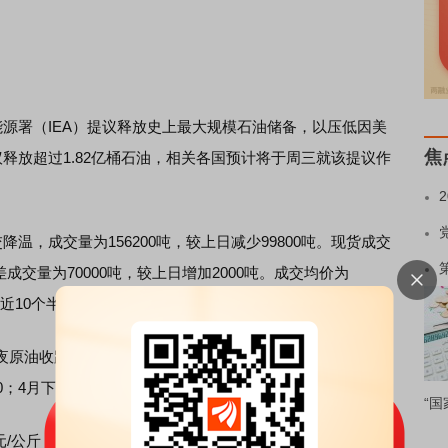
能源署（IEA）提议释放史上最大规模石油储备，以压低因美
焦
议释放超过1.82亿桶石油，相关各国预计将于周三就该提议作
降温，成交量为156200吨，较上日减少99800吨。现货成交
基差成交量为70000吨，较上日增加2000吨。成交均价为
，自近10个半月高点回落。（Mysteel）
夜原油收跌，早间苯乙烯市场反弹有限，整体偏弱整理。目
650；4月下9610/9650；元/吨。（隆众资讯）
“国
元/公斤，与昨日价格持平；河北鸡蛋均价5.88元/公斤，与昨