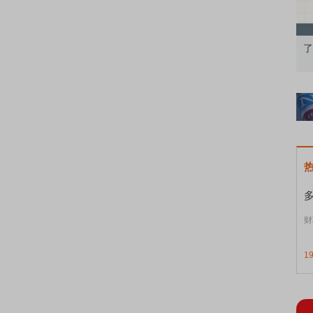
果：A股再平衡的
债券知识通识：从基础认知到特色品种
了
财
1