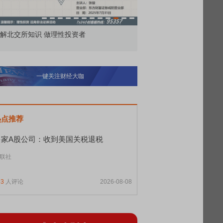
解北交所知识 做理性投资者
市价委托那么多种，究竟
一键关注财经大咖
热点推荐
多家A股公司：收到美国关税退税
联社
93
人评论
2026-08-08