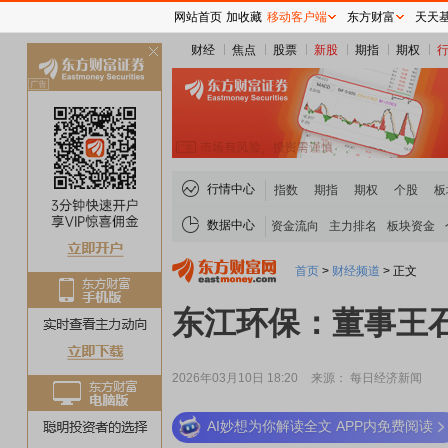
网站首页
加收藏
移动客户端
东方财富
天天
财经
焦点
股票
新股
期指
期权
关
闭
行情中心
指数
期指
期权
个股
板
数据中心
资金流向
主力排名
板块资金
首页
>
财经频道
>
正文
东江环保：董事王
2026年03月10日 18:20
来源： 每日经济新闻
AI妙想为你解读全文 APP内免费阅读
稀土