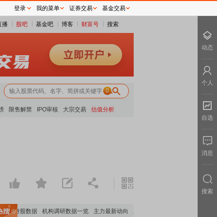
登录
我的菜单
证券交易
基金交易
直播
股吧
基金吧
博客
财富号
搜索
动态
个人
0
榜
限售解禁
IPO审核
大宗交易
估值分析
自选
消息
搜索
机构持股数据
机构调研数据一览
主力最新动向
上市公司限售股解禁一览
昨日涨