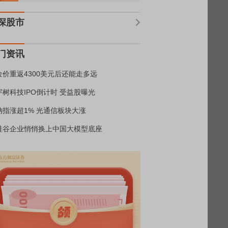
深股市
门资讯
金价重返4300美元后还能走多远
宇树科技IPO倒计时 受益股曝光
纳指涨超1% 光通信板块大涨
硅谷企业悄悄换上中国大模型底座