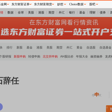
基金网
东方财富证券
东方财富期货
妙想
Choice数据
股吧
行情
数据
全球
美股
港股
期货
外汇
银行
基金
理财
债券
块
排行
新股
基金
港股
美股
期货
外汇
黄金
自选股
自选基金
个股研报
新股申购
转债申购
北交所申购
AH股比价
年报大全
融资融券
龙虎
石辞任
板块领涨
元件板块走强
半导体板块活跃
沪深资金流向
A股估值分析全览
重要