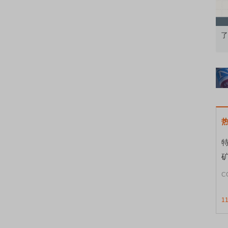
果：A股再平衡的
债券知识通识：从基础认知到特色品种
了
C
1