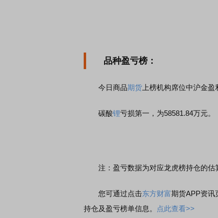
品种盈亏榜：
今日商品
期货
上榜机构席位中沪金盈利第
碳酸
锂
亏损第一，为58581.84万元。
注：盈亏数据为对应龙虎榜持仓的估
您可通过点击
东方财富
期货APP资讯
持仓及盈亏榜单信息。
点此查看>>