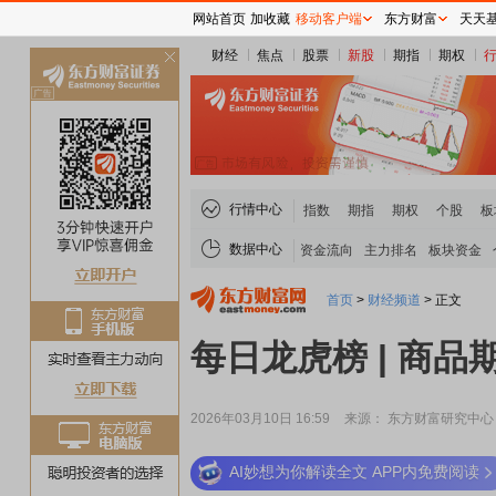
网站首页
加收藏
移动客户端
东方财富
天天
财经
焦点
股票
新股
期指
期权
关
闭
行情中心
指数
期指
期权
个股
板
数据中心
资金流向
主力排名
板块资金
首页
>
财经频道
>
正文
每日龙虎榜 | 商品
2026年03月10日 16:59
来源： 东方财富研究中心
AI妙想为你解读全文 APP内免费阅读