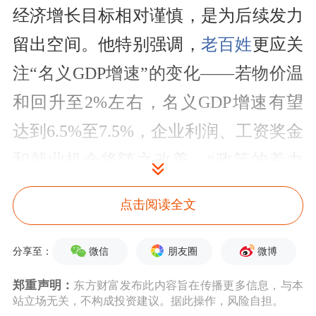
经济增长目标相对谨慎，是为后续发力
留出空间。他特别强调，
老百姓
更应关
注“名义GDP增速”的变化——若物价温
和回升至2%左右，名义GDP增速有望
达到6.5%至7.5%，企业利润、工资奖金
和就业机会将随之改善。“政策的着力
点应从宏观数据转向微观感受，让老百
点击阅读全文
姓真正‘看得见、摸得着’收入增长。”
微信
朋友圈
微博
分享至：
针对近期引发广泛讨论的“财政贴息买
郑重声明：
东方财富发布此内容旨在传播更多信息，与本
房”建议，李稻葵详细阐释：由中央和
站立场无关，不构成投资建议。据此操作，风险自担。