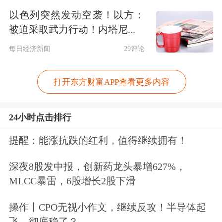
以色列突然发动空袭！以方：
到5%，比部分学者预期略低，但这是
被迫采取武力行动！内塔尼...
一个谨慎务实的目标。原因有二：一是
每日经济新闻
29评论
今年面临巨大的外部不确定性，国际问
题都会转化为经济问题；二是为后续发
打开东方财富APP查看更多内容
展留出空间，今年是“十五五”第一年，
24小时点击排行
先用一到两年解决根本性问题，调整
提醒：能涨抗跌的红利，值得继续拥有！
好“姿势”再发力。
深夜8股发中报，创新药龙头暴增627%，
从百姓视角看，不应只盯着实际GDP，
MLCC暴雷，6股增长2股下滑
更要关注名义GDP。“百姓感受到的是
操作丨CPO无视小作文，继续反攻！半导体起
GDP增速加上通胀，这是我们真正能感
飞，彻底稳了？