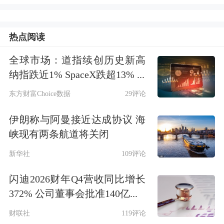
地方财政联合，为首套房购房者提供利
息补贴，甚至与房价跌幅挂钩，以降低
热点阅读
购房成本、打破“不敢买房”的恶性循
全球市场：道指续创历史新高
环。“老百姓持有的房产资产约300万
纳指跌近1% SpaceX跌超13% ...
亿，是股市的3倍。稳住这个市场，就
东方财富Choice数据
29评论
能稳住心理预期，提振消费信心。”他
伊朗称与阿曼接近达成协议 海
认为，与其继续扩大耐用消费品以旧换
峡现有两条航道将关闭
新，不如将部分财政资金转向
房地产
贴
新华社
109评论
息，效益更大、影响更广。
闪迪2026财年Q4营收同比增长
名义GDP回暖是关键
372% 公司董事会批准140亿...
财联社
119评论
李稻葵指出，今年经济增长目标为4.5%