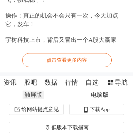
知的经济增长速度。”如果今年物价温
操作：真正的机会不会只有一次，今天加点
和上升，企业利润和工资奖金就会增
它，发车！
长，企业愿意扩张就业，百姓就能收到
宇树科技上市，背后又冒出一个A股大赢家
实惠。他预计，若物价回暖到2%左
右，名义GDP增速有望达到6.5%到
点击查看更多内容
7.5%，远高于去年的4%。“今年老百姓
应该乐观，有可能得到比往年更多的实
资讯
股吧
数据
行情
自选
导航
惠。”
触屏版
电脑版
“投资于人”是主线
给网站提点意见
下载App
“投资于人”是今年两会的热词。李稻葵
低版本下载指南