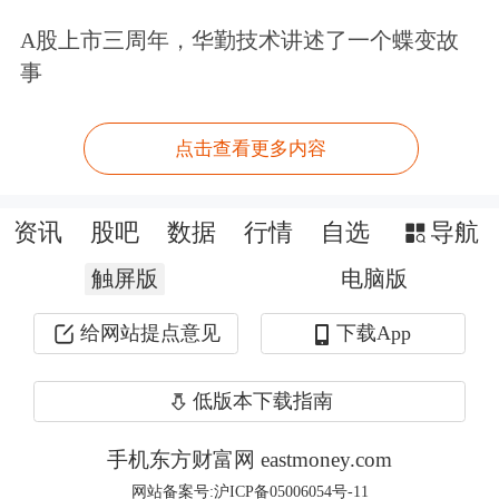
人大四次会议第二场“部长通道”集中采
A股上市三周年，华勤技术讲述了一个蝶变故
访活动，邀请部分列席会议的国务院有
事
关部门主要负责人接受采访。
点击查看更多内容
界面新闻：
国内成品油价迎来“四连
涨”。3月9日，国家发改委发布消息
资讯
股吧
数据
行情
自选
导航
称，自24时起，
国内汽油价格和柴油价
触屏版
电脑版
格分别上调695元/吨、670元/吨。
折合
给网站提点意见
下载App
升价，92号汽油、95号汽油和0号柴油
分别上调0.55元、0.58元、0.57元。公
低版本下载指南
众自驾通勤和出行消费支出将大幅增
手机东方财富网 eastmoney.com
加，油箱容量为50升的小型私家车加满
网站备案号:沪ICP备05006054号-11