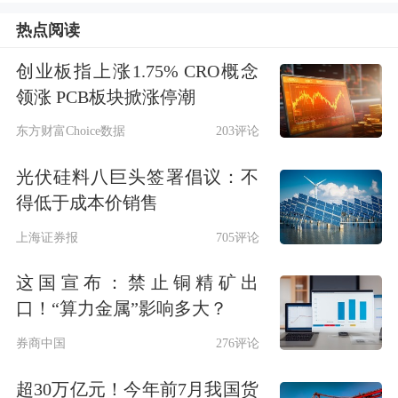
热点阅读
创业板指上涨1.75% CRO概念
领涨 PCB板块掀涨停潮
东方财富Choice数据
203评论
每日精选
光伏硅料八巨头签署倡议：不
分析人士：能化期货品种存在冲高回落
得低于成本价销售
风险
上海证券报
705评论
这国宣布：禁止铜精矿出
特朗普暗示美国对伊朗战事可能很快结
口！“算力金属”影响多大？
束
券商中国
276评论
七国集团准备在必要时释放石油储备以
超30万亿元！今年前7月我国货