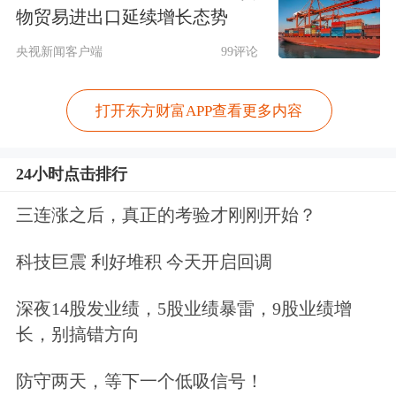
支持供应
物贸易进出口延续增长态势
央视新闻客户端
99评论
宏观产经
打开东方财富APP查看更多内容
财联社：
十四届全国人大四次会议
9日
上午在北京人民大会堂举行第二次全体
24小时点击排行
会议
，听取和审议全国人大常委会工作
三连涨之后，真正的考验才刚刚开始？
报告和最高人民法院工作报告、最高人
民检察院工作报告，审议全国人民代表
科技巨震 利好堆积 今天开启回调
大会常务委员会关于法律清理工作情况
深夜14股发业绩，5股业绩暴雷，9股业绩增
和有关法律和决定处理意见的报告。会
长，别搞错方向
后在人民大会堂北大厅举行十四届全国
防守两天，等下一个低吸信号！