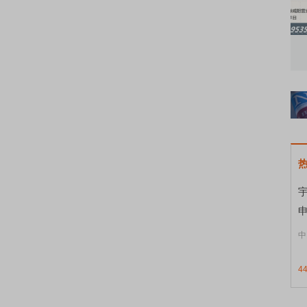
知到特色品种
了解北交所知识 做理性投资者
市
宇
申
中
4