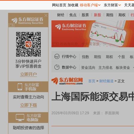
网站首页
加收藏
移动客户端
东方财富
天天
财经
焦点
股票
新股
期指
期权
关
闭
行情中心
指数
期指
期权
个股
板
数据中心
资金流向
主力排名
板块资金
首页
>
财经频道
>
正文
上海国际能源交易
2026年03月09日 17:29
来源： 界面新闻