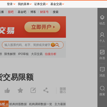
登录
我的菜单
证券交易
基金交易
直播
股吧
基金吧
博客
财富号
搜索
动态
个人
0
榜
限售解禁
IPO审核
大宗交易
估值分析
自选
货交易限额
消息
搜索
重要机构持股数据
机构调研数据一览
主力最新动向
上市公司限售股解禁一览