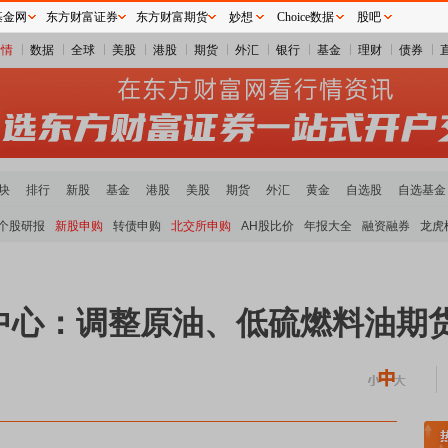
基金网
东方财富证券
东方财富期货
妙想
Choice数据
股吧
行情
数据
全球
美股
港股
期货
外汇
银行
基金
理财
债券
块
排行
新股
基金
港股
美股
期货
外汇
黄金
自选股
自选基金
个股研报
新股申购
转债申购
北交所申购
AH股比价
年报大全
融资融券
龙虎
中心：调整原油、低硫燃料油期
煤炭板块领涨
贵金属板块走强
半导体板块活跃
沪深资金流向
A股估值分析全览