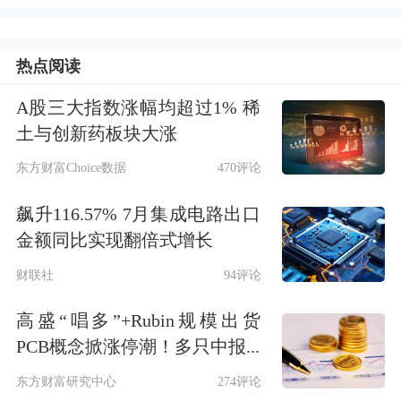
裁规则，对巴拿马政府启动国际仲裁程
序后，所采取之进一步行动。
热点阅读
A股三大指数涨幅均超过1% 稀
长江和记不同意巴拿马政府最近所作之
土与创新药板块大涨
偏颇行为，并将继续与法律顾问评估形
东方财富Choice数据
470评论
势，就此事宜诉诸一切可行之国内及国
飙升116.57% 7月集成电路出口
际法律程序。
金额同比实现翻倍式增长
财联社
94评论
高盛“唱多”+Rubin规模出货
PCB概念掀涨停潮！多只中报...
东方财富研究中心
274评论
此前报道>>>巴拿马政府强行接管李嘉