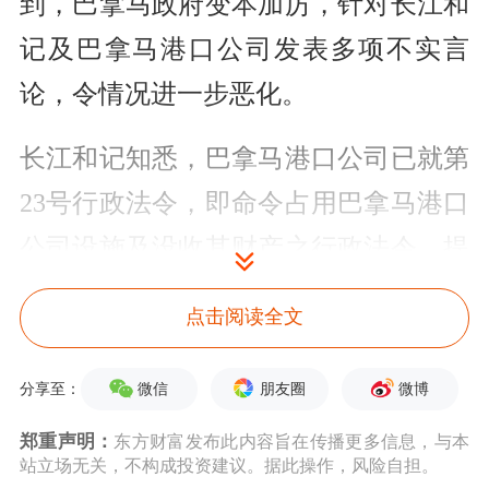
到，巴拿马政府变本加厉，针对长江和
记及巴拿马港口公司发表多项不实言
论，令情况进一步恶化。
长江和记知悉，巴拿马港口公司已就第
23号行政法令，即命令占用巴拿马港口
公司设施及没收其财产之行政法令，提
出行政呈请，要求予以重新考虑。同
点击阅读全文
时，
巴拿马港口公司拒绝接受巴拿马政
府不合法没收巴拿马港口公司专有及受
微信
朋友圈
微博
分享至：
法律保护之文件和材料。
上述行动，乃
郑重声明：
东方财富发布此内容旨在传播更多信息，与本
站立场无关，不构成投资建议。据此操作，风险自担。
巴拿马港口公司继早前根据国际商会仲