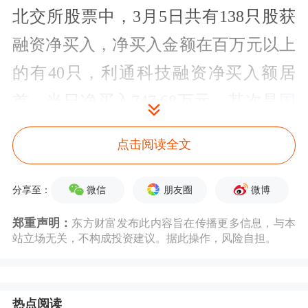
北交所股票中，3月5日共有138只股获
融资净买入，净买入金额在百万元以上
的有40只，利通科技融资净买入额居
首，当日净买入747.68万元，其次是
国
航远洋
、
通领科技
，融资净买入金额分
点击阅读全文
别为676.42万元、563.29万元，融资净
买入金额居前的还有
吉林碳谷
、
星图测
微信
朋友圈
微博
分享至：
控
、
同力股份
等。融资净卖出金额居前
郑重声明：
东方财富发布此内容旨在传播更多信息，与本
站立场无关，不构成投资建议。据此操作，风险自担。
的股票为
贝特瑞
、连城数控、
科力股份
等，融资净卖出金额分别为900.00万
元、892.23万元、789.82万元。
热点阅读