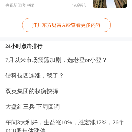
央视新闻客户端
490评论
活跃度来看，获融资净买入超百万元个
股3月5日加权平均换手率为6.50%，换
打开东方财富APP查看更多内容
手率居前的有通领科技、
亿能电力
、特
24小时点击排行
瑞斯等，日换手率分别为67.28%、
7月以来市场震荡加剧，选老登or小登？
30.70%、30.32%，当日北交所股票日均
换手率为3.93%。（数据宝）
硬科技四连涨，稳了？
3月5日融资余额增加居前的北交所股票
双英集团的权衡抉择
左右拖动表格，可查看剩余表格内容
大盘红三兵 下周回调
代码
简称
3月5日涨跌幅（%）
最新融资余额（
午间3大利好，生益涨10%，胜宏涨12%，26个
920225
利通科技
-3.68
9541.62
PCB股集体涨停