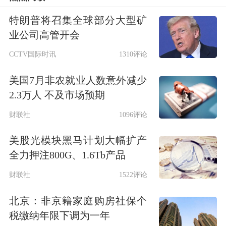
特朗普将召集全球部分大型矿
分行业统计，获融资净买入超百万元的
业公司高管开会
北交所股票中，
电力设备
、
机械设备
、
CCTV国际时讯
1310评论
基础化工
等行业最为集中，分别有10
美国7月非农就业人数意外减少
只、6只、5只个股上榜。
2.3万人 不及市场预期
市场表现方面，3月5日获融资净买入超
财联社
1096评论
百万元个股平均上涨1.65%，涨幅居前
美股光模块黑马计划大幅扩产
的有通领科技、
特瑞斯
、
常辅股份
，分
全力押注800G、1.6Tb产品
别上涨41.42%、14.27%、8.89%， 下跌
财联社
1522评论
的有15只，跌幅居前的有国航远洋、
华
北京：非京籍家庭购房社保个
税缴纳年限下调为一年
光源海
、利通科技。