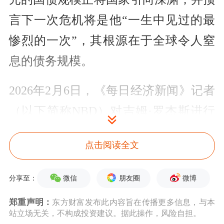
言下一次危机将是他“一生中见过的最
惨烈的一次”，其根源在于全球令人窒
息的债务规模。
2026年2月6日，《每日经济新闻》记者
（以下简称NBD）对吉姆·罗杰斯进行
了专访。在访谈中，他详细阐述了自己
点击阅读全文
对潜在危机的看法、具体的避险策略以
及看好金属的底层逻辑。
微信
朋友圈
微博
分享至：
面对潜在的危机，吉姆·罗杰斯透露，
郑重声明：
东方财富发布此内容旨在传播更多信息，与本
站立场无关，不构成投资建议。据此操作，风险自担。
他已经清空了全部美股持仓，转而将
黄