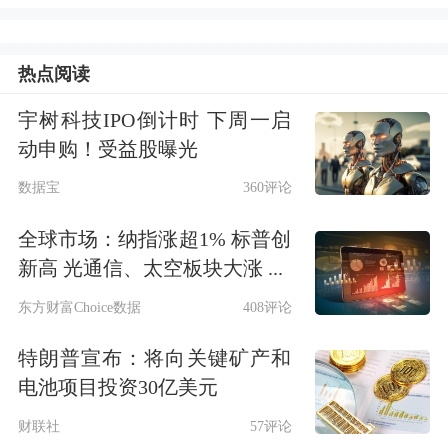
金
、
白银
和铜等实物商品视为“完美的
热点阅读
保险单”，并计划将其作为遗产留给后
代。
宇树科技IPO倒计时 下周一启
动申购！受益股曝光
谈商品：金银铜是“避难所”，不交易、
数据宝
360评论
只持有
全球市场：纳指涨超1% 标普创
新高 光通信、太空板块大涨 ...
NBD：2026年开年以来，国际金价剧烈
东方财富Choice数据
408评论
波动，你怎么看？
特朗普宣布：将向关键矿产和
吉姆·罗杰斯：
我建议每个人都应该在
电池项目投资30亿美元
手里握有一些黄金和白银。因为在每个
财联社
57评论