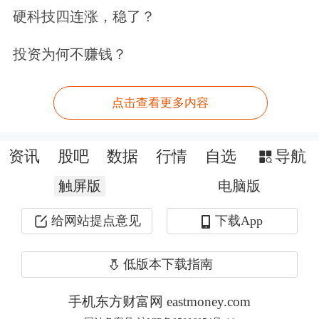
拥有白银，但我并不试图通过“交易”白
硬科技四连涨，稳了？
银来短期获利。
我很高兴看到它上涨，
投资为何不赚钱？
但我绝不会因此卖掉它。
点击查看更多内容
我希望永远拥有这些白银，并将它们留
给我的孩子们。
白银不仅仅是投资品，
资讯
股吧
数据
行情
自选
导航
还是一份完美的保险单。我们每个人都
触屏版
电脑版
不希望真正用到自己的保险，我对白银
给网站提点意见
下载App
的态度也是如此——我希望永远不需要
靠卖掉它来救急，但我必须拥有它。如
低版本下载指南
果真的到了万不得已的时候，我会卖，
手机东方财富网 eastmoney.com
但我由衷希望那一刻永远不要到来。
我