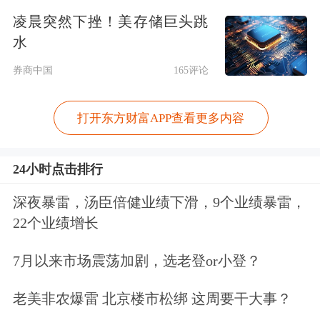
人的一生中，金银都会起到至关重要的
凌晨突然下挫！美存储巨头跳
作用。
如果未来局势恶化，它们将是你
水
最坚实的“避难所”；而如果一切顺利，
券商中国
165评论
只要你眼光够好，你也很可能通过它们
打开东方财富APP查看更多内容
赚到大钱。总之，无论出于避险还是增
值，配置金银都是必不可少的。
24小时点击排行
NBD：2025年白银涨幅高达147%。由
深夜暴雷，汤臣倍健业绩下滑，9个业绩暴雷，
22个业绩增长
于工业需求激增，白银是否已经开始与
黄金价格“脱钩”？
7月以来市场震荡加剧，选老登or小登？
吉姆·罗杰斯：
我想重申我的初衷。
我
老美非农爆雷 北京楼市松绑 这周要干大事？