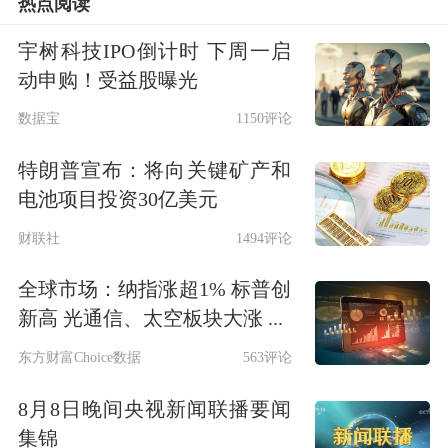
热点阅读
宇树科技IPO倒计时 下周一启
动申购！受益股曝光
数据宝
1150评论
特朗普宣布：将向关键矿产和
电池项目投资30亿美元
财联社
1494评论
全球市场：纳指涨超1% 标普创
新高 光通信、太空板块大涨 ...
东方财富Choice数据
563评论
8月8日晚间央视新闻联播要闻
集锦