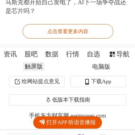
马斯克都开始自己发电了，AI下一场争夺战还
是芯片吗？
点击查看更多内容
资讯
股吧
数据
行情
自选
导航
触屏版
电脑版
给网站提点意见
下载App
低版本下载指南
手机东方财富网 eastmoney.com
打开APP 听语音播报
网站备案号:沪ICP备05006054号-11