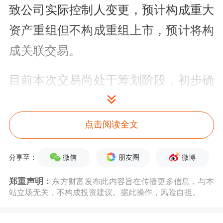
致公司实际控制人变更，预计构成重大
资产重组但不构成重组上市，预计将构
成关联交易。
目前本次交易尚处于筹划阶段，初步确
定的交易对方为包括标的公司实际控制
人童小平、张亚鹏在内的标的公司部分
点击阅读全文
股东。锐新科技尚未与交易对方签订正
微信
朋友圈
微博
分享至：
式的交易协议，具体交易方案仍在商讨
论证中。本次交易尚需提交公司董事
郑重声明：
东方财富发布此内容旨在传播更多信息，与本
站立场无关，不构成投资建议。据此操作，风险自担。
会、股东会审议，并经有权监管机构批
准后方可正式实施，尚存不确定性。