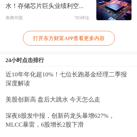
水！存储芯片巨头业绩利空...
配件制造、模具制造、工业机器人制
券商中国
783评论
造、
摩托车
零部件及配件制造、交通设
备及配件制造、汽车生产线研发制造、
打开东方财富APP查看更多内容
机器人
软件开发
及集成应用等。
24小时点击排行
锐新科技是国内领先的专业从事工业精
近10年年化超10%！七位长跑基金经理二季报
密铝合金部品及部件的研发、生产和销
深度解读
售的高新技术企业。公司主要产品为电
美股创新高 盘后大跳水 今天怎么走
气
自动化设备
元器件、汽车轻量化及
汽
深夜8股发中报，创新药龙头暴增627%，
车热管理
系统部品及部件。2022年至
MLCC暴雷，6股增长2股下滑
2024年，公司业绩持续下滑。2025年前