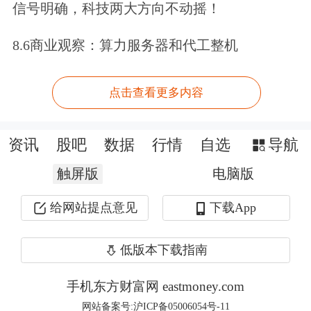
信号明确，科技两大方向不动摇！
三季度，公司实现归母净利润2794万
元，同比下滑26.14%。此次拟收购机器
8.6商业观察：算力服务器和代工整机
人相关资产，能否为公司业务带来新的
点击查看更多内容
增长点，备受市场瞩目。
锐新科技表示，若公司未能在规定期限
资讯
股吧
数据
行情
自选
导航
内召开董事会审议并披露交易方案，公
触屏版
电脑版
司证券最晚将于2月27日开市起复牌并
给网站提点意见
下载App
终止筹划相关事项，同时披露停牌期间
低版本下载指南
筹划事项的主要工作、事项进展、对公
司的影响以及后续安排等事项，充分提
手机东方财富网 eastmoney.com
网站备案号:沪ICP备05006054号-11
示相关事项的风险和不确定性，并承诺