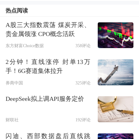
热点阅读
锐新科技实际控制人为黄山市国资委。
A股三大指数震荡 煤炭开采、
从企查查穿透股权来看，德恒汽车装备
贵金属领涨 CPO概念活跃
第三大股东有黄山市国资背景。
东方财富Choice数据
358评论
芜湖市政务公开平台信息显示，德恒汽
2分钟！直线涨停 封单13万
手！6G赛道集体拉升
车装备创建于2016年，是一家集核心技
券商中国
325评论
术研发、智能化生产与服务为基础，集
DeepSeek拟上调API服务定价
硬件产品、软件服务于一体的创新型科
技公司，是中国芜湖机器人产业示范基
财联社
192评论
地重点企业。德恒汽车装备法定代表人
闪迪、西部数据盘后直线跳
为童小平，营业范围包括
汽车零部件
及