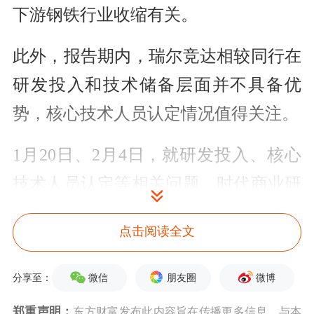
下游钢铁行业收缩有关。
此外，报告期内，瑞尔竞达相较同行在
研发投入和技术储备层面并不具备优
势，核心技术人员认定情况值得关注。
1月20日、2月4日，就研发投入、核心
技术人员认定等相关问题，时代商业研
究院向瑞尔竞达发送邮件并尝试致电询
点击阅读全文
问。但截至发稿，该公司尚未回复相关
问题。
微信
朋友圈
微博
分享至：
下游行业收缩减产降本，业绩波动剧烈
郑重声明：
东方财富发布此内容旨在传播更多信息，与本