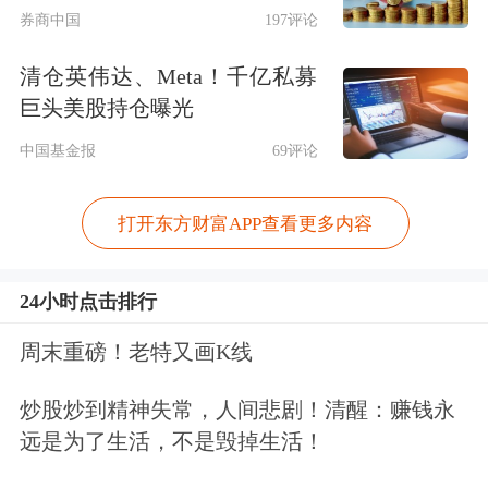
此番再度闯关北交所，瑞尔竞达的净利
券商中国
197评论
润波动幅度明显变大。招股书显示，报
清仓英伟达、Meta！千亿私募
告期各期，瑞尔竞达营收同比变动率分
巨头美股持仓曝光
别为16.54%、16.04%、
中国基金报
69评论
1.90%、-19.42%；归母净利润同比变动
打开东方财富APP查看更多内容
率分别为-10.26%、
54.16%、-8.04%、-11.77%。
24小时点击排行
其中，瑞尔竞达2022年、2024年增收不
周末重磅！老特又画K线
增利，2025年上半年更是营收、净利润
炒股炒到精神失常，人间悲剧！清醒：赚钱永
双双下滑。
远是为了生活，不是毁掉生活！