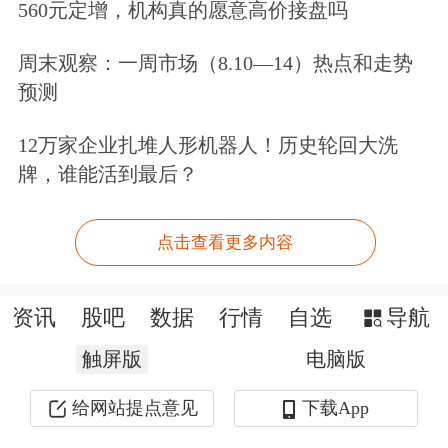
瑞尔竞达业绩波动的背后，或与下游钢
560元定增，机构真的愿意高价接盘吗
铁行业需求回落、利润空间受到压缩有
周末观察：一周市场（8.10—14）热点和走势
关。
预测
12万家企业扎堆人形机器人！历史轮回大洗
财报显示，2024年及2025年上半年，瑞
牌，谁能活到最后？
尔竞达四家同行业可比公司均存在营收
或归母净利润负增长的情况。
点击查看更多内容
可比同行
中钢洛耐
（688119.SH）在
资讯
股吧
数据
行情
自选
导航
2025年半年报中称，我国钢铁行业目前
触屏版
电脑版
已进入减量发展时代，2025年上半年我
给网站提点意见
下载App
国粗钢产量约为51483万吨，同比下降