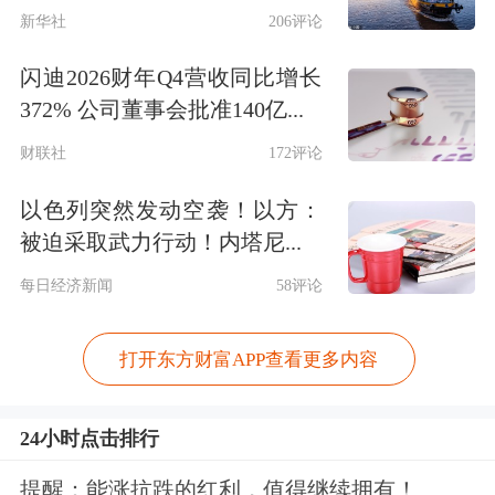
际业务拓展、金融科技赋能均有望成为
新华社
206评论
行业提升ROE驱动力。
闪迪2026财年Q4营收同比增长
372% 公司董事会批准140亿...
当前证券板块估值处于历史低位，防御
反弹攻守兼备。建议关注
综合
实力强劲
财联社
172评论
的头部券商，以及在财管、自营、跨境
以色列突然发动空袭！以方：
被迫采取武力行动！内塔尼...
等业务领域具备差异化竞争优势的券
每日经济新闻
58评论
商。
相关概念股：
华泰证券
(06886)、
广发证
打开东方财富APP查看更多内容
券
(01776)、
中国银河
(06881)、国泰海
24小时点击排行
通(02611)、
中金公司
(03908)、中信证
提醒：能涨抗跌的红利，值得继续拥有！
券（06030）、
东方证券
(03958)、
光大