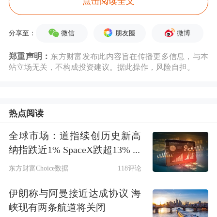
券商业绩高景气度延续，建议关注业绩
点击阅读全文
向好带来的券商板块投资机会。
微信
朋友圈
微博
分享至：
银河证券研报表示，国家“稳增长、稳
郑重声明：
东方财富发布此内容旨在传播更多信息，与本
站立场无关，不构成投资建议。据此操作，风险自担。
股市”“提振资本市场”的政策目标将持
续定调证券板块未来走向，流动性适度
宽松环境延续、资本市场环境持续优
热点阅读
化、投资者信心重塑等多方面因素共同
全球市场：道指续创历史新高
推动证券板块景气度上行。
纳指跌近1% SpaceX跌超13% ...
东方财富Choice数据
118评论
当前环境下，中长期资金加速入市，市
伊朗称与阿曼接近达成协议 海
场活跃度维持高位，财富管理转型、国
峡现有两条航道将关闭