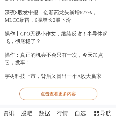
证券
(06178)、
申万宏源
(06806)、
中州
深夜8股发中报，创新药龙头暴增627%，
MLCC暴雷，6股增长2股下滑
证券
(01375)、国联民生(01456)等。
操作丨CPO无视小作文，继续反攻！半导体起
铜精矿有望纳入战略储备范围，供给紧
飞，彻底稳了？
张趋势或提升铜关键金属地位
操作：真正的机会不会只有一次，今天加点
消息面上，2月3日，中国
有色金属
工业
它，发车！
协会副秘书长段绍甫表示，完善铜资源
宇树科技上市，背后又冒出一个A股大赢家
储备体系建设，一方面扩大国家铜战略
储备规模，另一方面探索进行商业储备
点击查看更多内容
机制。除了储备精炼铜之外，也可研究
资讯
股吧
数据
行情
自选
导航
将贸易量大、容易变现的铜精矿纳入储