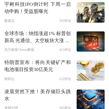
宇树科技IPO倒计时 下周一启
动申购！受益股曝光
数据宝
392评论
全球市场：纳指涨超1% 标普创
新高 光通信、太空板块大涨 ...
东方财富Choice数据
411评论
特朗普宣布：将向关键矿产和
电池项目投资30亿美元
财联社
122评论
凌晨突然下挫！美存储巨头跳
水
券商中国
183评论