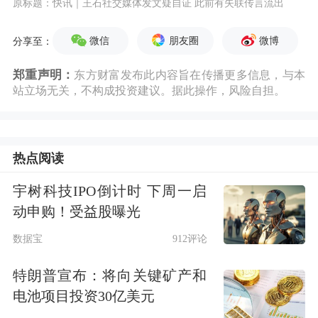
原标题：快讯｜王石社交媒体发文疑自证 此前有失联传言流出
微信
朋友圈
微博
分享至：
郑重声明：
东方财富发布此内容旨在传播更多信息，与本
站立场无关，不构成投资建议。据此操作，风险自担。
热点阅读
宇树科技IPO倒计时 下周一启
动申购！受益股曝光
数据宝
912评论
特朗普宣布：将向关键矿产和
电池项目投资30亿美元