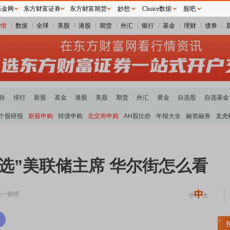
基金网
东方财富证券
东方财富期货
妙想
Choice数据
股吧
行情
数据
全球
美股
港股
期货
外汇
银行
基金
理财
债券
块
排行
新股
基金
港股
美股
期货
外汇
黄金
自选股
自选基金
个股研报
新股申购
转债申购
北交所申购
AH股比价
年报大全
融资融券
龙虎
选”美联储主席 华尔街怎么看
第一财经
稀土板块领涨
元件板块走强
半导体板块活跃
沪深资金流向
A股估值分析全览