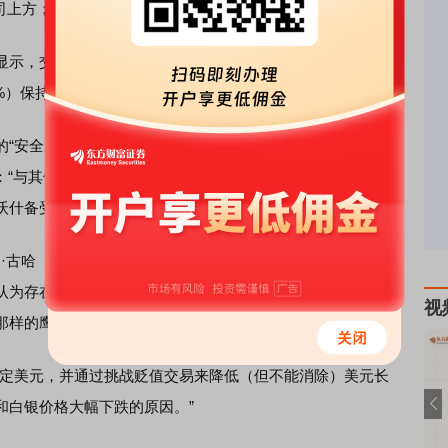
上方；现货黄金价格报约5080美元/盎司。
示，交易员预测，在鲍威尔的美联储主席任期于5月结束
2%）保持按兵不动，年内或有至少两次降息。
。资产管理公司BlueBay Asset Management首席
g）表示：“与其他一些潜在人选相比，沃什可能被认为鸽派程度较
沃什备受尊敬，不太可能对美联储的独立性构成威胁。”
·古哈（Krishna Guha ）团队在报告中写道：“我们不建议在
认为存在剧烈波动的风险，我们认为沃什是一位务实主义
视
那样的鹰派。”
定美元，并通过挑战贬值交易来降低（但不能消除）美元长
和白银价格大幅下跌的原因。”