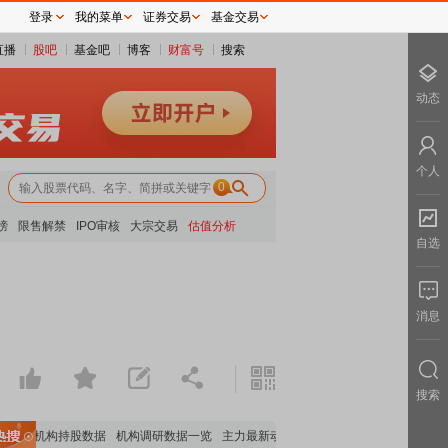
登录
我的菜单
证券交易
基金交易
直播
股吧
基金吧
博客
财富号
搜索
动态
个人
0
榜
限售解禁
IPO审核
大宗交易
估值分析
自选
消息
搜索
重要机构持股数据
机构调研数据一览
主力最新动向
上市公司限售股解禁一览
昨