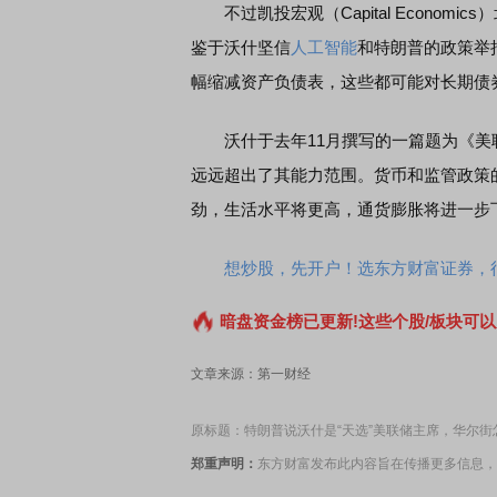
不过凯投宏观（Capital Economics
鉴于沃什坚信
人工智能
和特朗普的政策举
EDMI K90 至尊版 新品发布会
首席连线｜东方财富证券陈
幅缩减资产负债表，这些都可能对长期债
风，将吹向何处
沃什于去年11月撰写的一篇题为《美联
远远超出了其能力范围。货币和监管政策
劲，生活水平将更高，通货膨胀将进一步
想炒股，先开户！选东方财富证券，行
暗盘资金榜已更新!这些个股/板块可以
文章来源：第一财经
原标题：特朗普说沃什是“天选”美联储主席，华尔街
郑重声明：
东方财富发布此内容旨在传播更多信息，