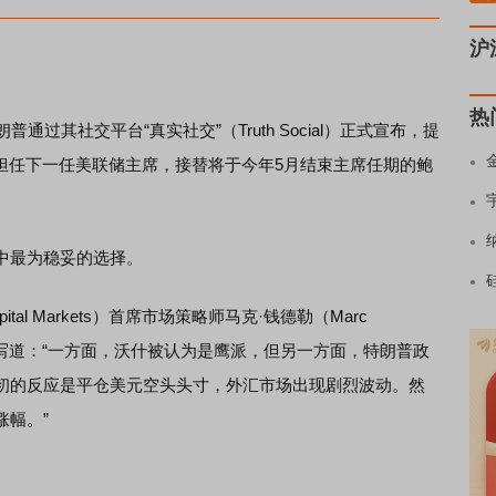
沪
热
其社交平台“真实社交”（Truth Social）正式宣布，提
rsh）担任下一任美联储主席，接替将于今年5月结束主席任期的鲍
最为稳妥的选择。
ital Markets）首席市场策略师马克·钱德勒（Marc
告中写道：“一方面，沃什被认为是鹰派，但另一方面，特朗普政
初的反应是平仓美元空头头寸，外汇市场出现剧烈波动。然
涨幅。”