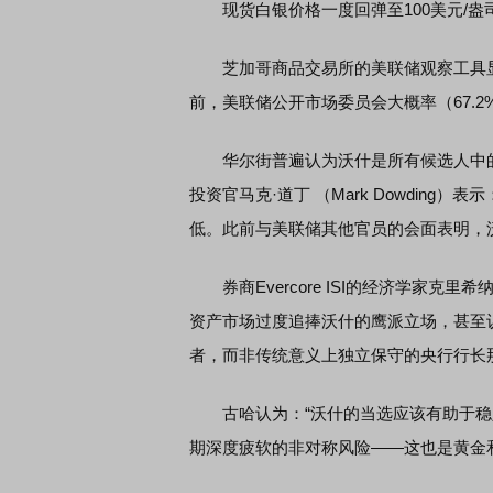
现货白银价格一度回弹至100美元/盎司
芝加哥商品交易所的美联储观察工具显
前，美联储公开市场委员会大概率（67.
华尔街普遍认为沃什是所有候选人中的“安全牌”
投资官马克·道丁 （Mark Dowdin
低。此前与美联储其他官员的会面表明，
券商Evercore ISI的经济学家克里希纳
资产市场过度追捧沃什的鹰派立场，甚至
者，而非传统意义上独立保守的央行行长
古哈认为：“沃什的当选应该有助于稳
期深度疲软的非对称风险——这也是黄金