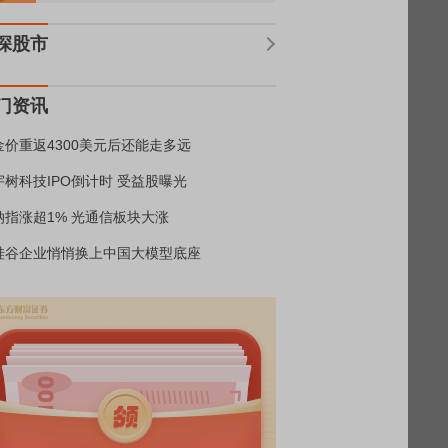
深股市
门资讯
金价重返4300美元后还能走多远
宇树科技IPO倒计时 受益股曝光
纳指涨超1% 光通信板块大涨
硅谷企业悄悄换上中国大模型底座