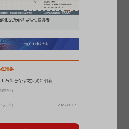
解北交所知识 做理性投资者
市价委托那么多种，究竟
一键关注财经大咖
热点推荐
葛卫东加仓存储龙头兆易创新
海证券报
12
人评论
2026-08-07