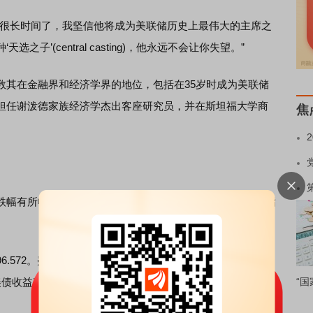
很长时间了，我坚信他将成为美联储历史上最伟大的主席之
子’(central casting)，他永远不会让你失望。”
其在金融界和经济学界的地位，包括在35岁时成为美联储
担任谢泼德家族经济学杰出客座研究员，并在斯坦福大学商
焦
有所收窄。截至记者发稿时，纳指期指下跌0.66%，道指
572。美债收益率回吐了早前部分涨幅。10年期美债收益
期美债收益率约为4.89%，此前一度触及约4.9%。
“国