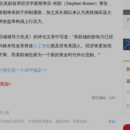
）北美副首席经济学家斯蒂芬·布朗（Stephen Brown）警告，
措都将有助于抑制通胀，加之其长期以来认为美联储应该大
果：A股再平衡的
债券知识通识：从基础认知到特色品种
了
券收益率构成上行压力。
储领导力失灵》的评论文章中写道：“美联储的影响力已经
的根本性改革将使
人工智能
惠及所有美国人。经济将更加强
下降。而美联储也将为一个新的黄金时代作出贡献。”
情交易一个APP搞定>>
关注>
上
责任编辑：126
2
怎么看
与本站立场无关，不构成投资建议。据此操作，风险自担。
举报