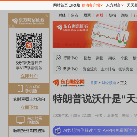
网站首页
加收藏
移动客户端
东方财富
天天
财经
焦点
股票
新股
期指
期权
关
闭
行情中心
指数
期指
期权
个股
板
数据中心
资金流向
主力排名
板块资金
首页
>
财经频道
>
正文
特朗普说沃什是“天
2026年01月30日 22:30
作者： 葛唯尔
来源： 
AI妙想为你解读全文 APP内免费阅读