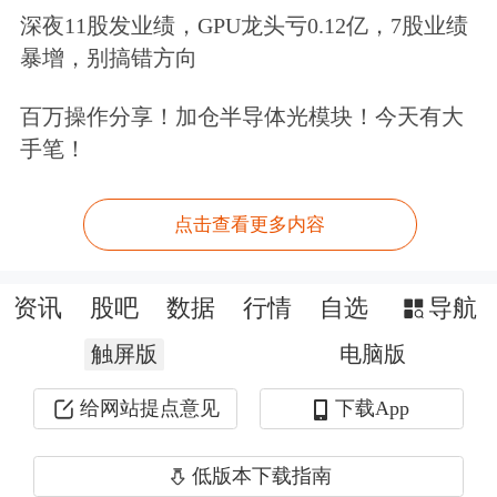
件级安全能力。在安全硬件中运行敏感
深夜11股发业绩，GPU龙头亏0.12亿，7股业绩
操作，实现数据与系统的隔离。同时，
暴增，别搞错方向
即使数据需上传云端，也会在端侧先进
百万操作分享！加仓半导体光模块！今天有大
行二次加密，密钥在一次会话后立即销
手笔！
毁，实现“端到端”的加密保护。
点击查看更多内容
架构方面，豆包手机助手试图在功能实
现与隐私保护之间取得平衡，尤其在高
资讯
股吧
数据
行情
自选
导航
敏感操作（如金融支付、健康数据、权
触屏版
电脑版
限管理）中要求用户二次确认，体现
给网站提点意见
下载App
出“最小必要”和“用户可控”的设计思
低版本下载指南
路。