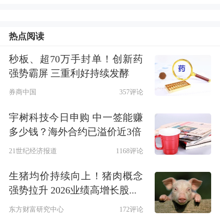
如果用户授权可以覆盖第三方平台授
热点阅读
权，那么所有App的界面与数据都将面
秒板、超70万手封单！创新药
临被“AI助手”重构的可能——这正是巨
强势霸屏 三重利好持续发酵
头争夺“入口王座”的核心。
券商中国
357评论
隐私之争
宇树科技今日申购 中一签能赚
多少钱？海外合约已溢价近3倍
马化腾所质疑的“外挂方式”，实质是豆
21世纪经济报道
1168评论
包手机助手通过系统层授权，直接读取
生猪均价持续向上！猪肉概念
屏幕内容并模拟用户操作。白皮书中将
强势拉升 2026业绩高增长股...
这一功能称为“AI操作手机”，并强调其
东方财富研究中心
172评论