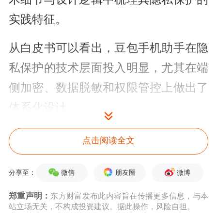
实践特征。
从白皮书可以看出，豆包手机助手在隐
私保护的技术层面投入明显，尤其在端
侧加密、数据脱敏和权限管控上做出了
体系化设计。
而隐私保护不仅是技术问题，更是生态
点击阅读全文
与信任问题。外界对于豆包手机助手的
微信
朋友圈
微博
分享至：
关注点，不仅在于其本身是否加密或脱
敏，还在于其“AI操作手机”模式是否打
郑重声明：
东方财富发布此内容旨在传播更多信息，与本
站立场无关，不构成投资建议。据此操作，风险自担。
破了现有应用生态的授权规则。