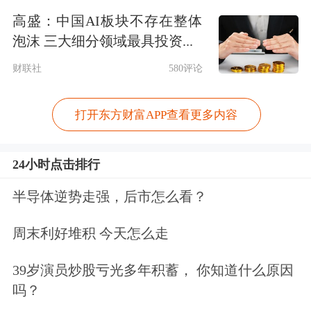
遵循“授权同意、最小必要、用户可
高盛：中国AI板块不存在整体
控”三大原则。
泡沫 三大细分领域最具投资...
财联社
580评论
技术手段方面，白皮书中多次强调“端
侧处理优先”原则。即豆包手机助手在
打开东方财富APP查看更多内容
本地部署了部分AI模型，对高敏感数据
（如个人记忆、设备操作等）尽可能在
24小时点击排行
设备本地完成处理，避免数据上传云
半导体逆势走强，后市怎么看？
端。这一设计明显回应了外界对其“屏
周末利好堆积 今天怎么走
幕数据上传云端”的质疑。
39岁演员炒股亏光多年积蓄， 你知道什么原因
为实现这一点，豆包手机助手结合了硬
吗？