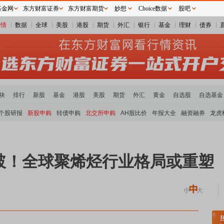
基金网
东方财富证券
东方财富期货
妙想
Choice数据
股吧
行情
数据
全球
美股
港股
期货
外汇
银行
基金
理财
债券
块
排行
新股
基金
港股
美股
期货
外汇
黄金
自选股
自选基金
个股研报
新股申购
转债申购
北交所申购
AH股比价
年报大全
融资融券
龙虎
破！全球聚烯烃行业格局或重塑
金属板块领涨
小金属板块走强
半导体板块活跃
沪深资金流向
A股估值分析全览