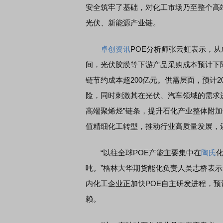
安全筑牢了基础，对化工市场乃至整个高
光伏、新能源产业链。
卓创资讯
POE分析师张云虹表示，
间，光伏胶膜等下游产品采购成本预计下降
链节约成本超200亿元。供需层面，预计2
险，同时刺激其在光伏、汽车领域的需求
高端聚烯烃”链条，提升石化产业整体附
值精细化工转型，推动行业高质量发展，
“以往全球POE产能主要集中在
陶氏
吨。”格林大华期货能化负责人吴志桥表
内化工企业正加快POE自主研发进程，预计
赖。