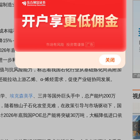
端制造业都将产生深远影响，彻底重塑行业格局，惠及整个
从成本端看，打破进口垄断后，POE价格将逐步回归合理区
15%～25%，直接提升国内企业毛利率，每年可为光伏产业
026年底POE进口依存度降至60%以下，将有效降低供应链风
进一步释放。石化行业层面，此举不仅补全了“炼化—烯烃—
加值与抗风险能力，标志着我国石化行业从基础炼化向高附加
还能拉动上游乙烯、α-烯烃需求，促使产业链协同发展。
化学、
埃克森美孚
、三井等国外巨头手中，总产能约200万
视
示，随着独山子石化攻坚克难，在政策引导与市场驱动下，国
2026年底我国POE总产能将突破30万吨，大幅降低进口依