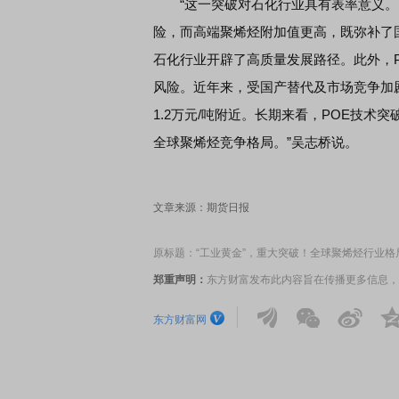
“这一突破对石化行业具有表率意义。
险，而高端聚烯烃附加值更高，既弥补了国
石化行业开辟了高质量发展路径。此外，
席连线｜东方财富证券陈果：A股再平衡的
债券知识通识：从基础认
，将吹向何处
风险。近年来，受国产替代及市场竞争加剧影
1.2万元/吨附近。长期来看，POE技
全球聚烯烃竞争格局。”吴志桥说。
文章来源：期货日报
原标题：“工业黄金”，重大突破！全球聚烯烃行业格
郑重声明：
东方财富发布此内容旨在传播更多信息，
东方财富网