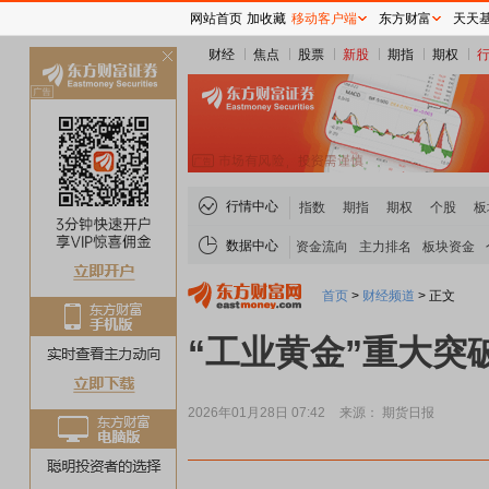
网站首页
加收藏
移动客户端
东方财富
天天
财经
焦点
股票
新股
期指
期权
关
闭
行情中心
指数
期指
期权
个股
板
数据中心
资金流向
主力排名
板块资金
首页
>
财经频道
>
正文
“工业黄金”重大突
2026年01月28日 07:42
来源： 期货日报
贵