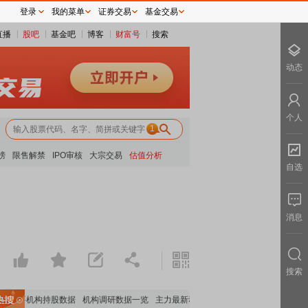
登录
我的菜单
证券交易
基金交易
直播
股吧
基金吧
博客
财富号
搜索
动态
个人
1
榜
限售解禁
IPO审核
大宗交易
估值分析
自选
消息
搜索
重要机构持股数据
机构调研数据一览
主力最新动向
上市公司限售股解禁一览