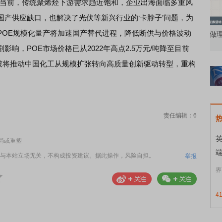
当前，传统聚烯烃下游需求趋近饱和，企业出海面临多重风
产供应缺口，也解决了光伏等新兴行业的‘卡脖子’问题，为
POE规模化量产将加速国产替代进程，降低断供与价格波动
知到特色品种
了解北交所知识 做理性投资者
市
响，POE市场价格已从2022年高点2.5万元/吨降至目前
术突破将推动中国化工从规模扩张转向高质量创新驱动转型，重构
责任编辑：6
局或重塑
与本站立场无关，不构成投资建议。据此操作，风险自担。
举报
界
4