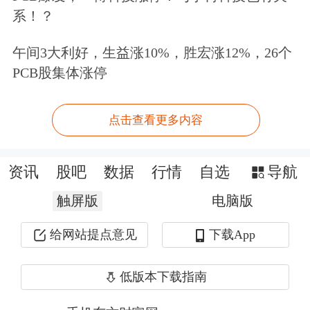
系！？
但质疑之声并未停歇。之后有网友发布
午间3大利好，生益涨10%，胜宏涨12%，26个
视频称，“豆包手机助手通过
PCB股集体涨停
READ_FRAME_BUFFER 权限，从GPU
点击查看更多内容
渲染的图形缓冲区拿走图像数据，不需
要走上层的截图API。还用了
资讯
股吧
数据
行情
自选
导航
CAPTURE_SECURE_VIDEO_OUTPUT
触屏版
电脑版
权限，可以获取银行安全键盘等受保护
给网站提点意见
下载App
的界面内容”。
对此，豆包手机助手方面表示，其采用
低版本下载指南
的是原生截屏接口，严格遵循应用声明