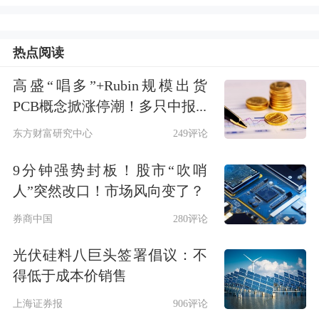
去年12月1日，豆包团队发布手机助手
技术预览版，通过与中兴合作推出努比
热点阅读
亚M153工程样机落地，这款宣称“系统
高盛“唱多”+Rubin规模出货
级调度”的AI助手可跨应用完成订机
PCB概念掀涨停潮！多只中报...
票、比价等操作。
东方财富研究中心
249评论
9分钟强势封板！股市“吹哨
这款手机主要面向开发者和科技爱好
人”突然改口！市场风向变了？
者，售价3499元，开售即售罄。但手机
券商中国
280评论
上线次日，多名用户反馈使用豆包手机
光伏硅料八巨头签署倡议：不
助手操作微信时，账号因“登录环境异
得低于成本价销售
常”被迫下线，淘宝、
银行
类App也相继
上海证券报
906评论
触发风控验证。当时微信回应称系触发