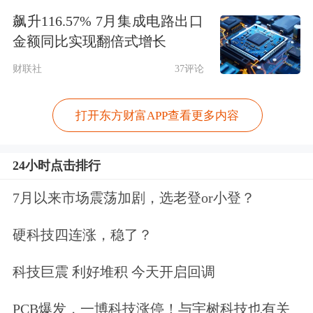
飙升116.57% 7月集成电路出口
常规安全风控，未采取特殊限制措施。
金额同比实现翻倍式增长
12月2日，豆包手机助手发文辟谣“未经
财联社
37评论
授权获取系统权限”，称“不存在任何黑
打开东方财富APP查看更多内容
客行为”，只有用户主动授权，才可以
调用INJECT_EVENTS这项系统级权
24小时点击排行
限。
7月以来市场震荡加剧，选老登or小登？
三天后，豆包手机助手宣布调整AI操作
硬科技四连涨，稳了？
手机能力，包括限制刷分、刷激励的使
科技巨震 利好堆积 今天开启回调
用场景，进一步限制金融类应用的使
PCB爆发，一博科技涨停！与宇树科技也有关
用，限制部分游戏类使用场景等。