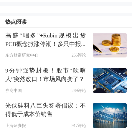
安全和多年的财富积累都可能受到重大
热点阅读
威胁。
高盛“唱多”+Rubin规模出货
无论是新投资者，还是老投资者，最致
PCB概念掀涨停潮！多只中报...
命的操作往往就是无法管理好自己的投
东方财富研究中心
255评论
资预期。我们的初衷是追求超越银行定
9分钟强势封板！股市“吹哨
存的利息，追求跑赢通胀，追求更稳健
人”突然改口！市场风向变了？
长远的财务安排，而不是一夜翻倍的刺
券商中国
289评论
激。
光伏硅料八巨头签署倡议：不
得低于成本价销售
管理好预期
上海证券报
917评论