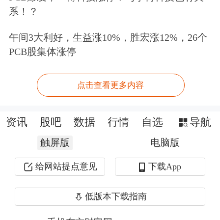
系！？
复合增长就不错了，这样比较有平常
心，12%的回报，10年3.1倍，15年5.47
午间3大利好，生益涨10%，胜宏涨12%，26个
PCB股集体涨停
倍，30年30倍，40年93倍，有这个心
态，加上漫长的过程中可能会碰到的大
点击查看更多内容
机会，实际超过15%或更多也是可能
的。
资讯
股吧
数据
行情
自选
导航
触屏版
电脑版
如果资金追求的是超过银行存款的利
息，那么当前A股依然提供了大量潜在
给网站提点意见
下载App
的机会。截至1月20日，A股当前红利
低版本下载指南
指数对应的股息收益率为4.8%，上证