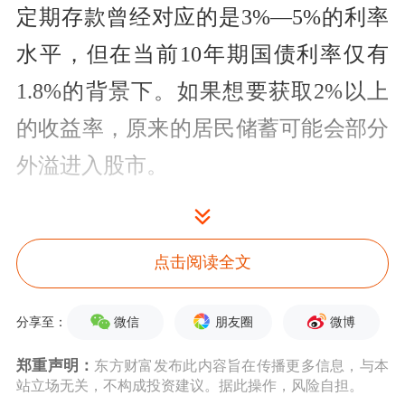
定期存款曾经对应的是3%—5%的利率
水平，但在当前10年期国债利率仅有
1.8%的背景下。如果想要获取2%以上
的收益率，原来的居民储蓄可能会部分
外溢进入股市。
事实上，当牛市预期形成之后，投资者
的考验才真正开始。因为身边暴富的故
点击阅读全文
事倍增，投资者的预期可能会从最初的
微信
朋友圈
微博
分享至：
跑赢
银行
存款，放大为追求每天
20cm、30cm的涨停。一旦投资者违背
郑重声明：
东方财富发布此内容旨在传播更多信息，与本
站立场无关，不构成投资建议。据此操作，风险自担。
初衷，跟风做了不理性的事，那么本金