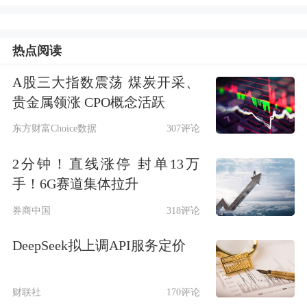
热点阅读
资料显示，该打击群以“林肯”号航母为
A股三大指数震荡 煤炭开采、
旗舰，下辖第9舰载机联队、“莫比尔
贵金属领涨 CPO概念活跃
湾”号导弹巡洋舰和第21驱逐舰支队的
东方财富Choice数据
307评论
多艘导弹驱逐舰。报道称，这些舰艇携
2分钟！直线涨停 封单13万
带大量导弹发射装置，可用于针对伊朗
手！6G赛道集体拉升
发起袭击。在遭到报复性打击时，它们
券商中国
318评论
也可用于防御作用。
DeepSeek拟上调API服务定价
与此同时，十多架F-15E攻击鹰战斗机
财联社
170评论
以及C-17运输机也从英国起飞前往中东