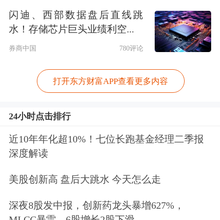
闪迪、西部数据盘后直线跳
地区，F-16战斗机也即将部署到该地
水！存储芯片巨头业绩利空...
区。
券商中国
780评论
打开东方财富APP查看更多内容
24小时点击排行
近10年年化超10%！七位长跑基金经理二季报
深度解读
美股创新高 盘后大跳水 今天怎么走
伊朗：美国任何袭击都等同于全面战争
深夜8股发中报，创新药龙头暴增627%，
据参考消息网援引路透社1月23日报
MLCC暴雷，6股增长2股下滑