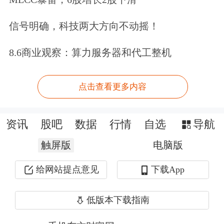
道，一名伊朗高级官员23日说，伊朗将
信号明确，科技两大方向不动摇！
把任何袭击都当作“针对我们的全面战
争”对待。
8.6商业观察：算力服务器和代工整机
这位不便透露姓名的伊朗高级官员
点击查看更多内容
说：“我们希望这次军事集结并非意在
引发真正的对抗，但我们的军队已做好
资讯
股吧
数据
行情
自选
导航
应对最坏情况的准备。这就是为什么伊
触屏版
电脑版
朗目前一切都处于高度戒备状态。”
给网站提点意见
下载App
这位官员还说：“这一次，我们将把任
低版本下载指南
何袭击——无论是有限的、无限的、外