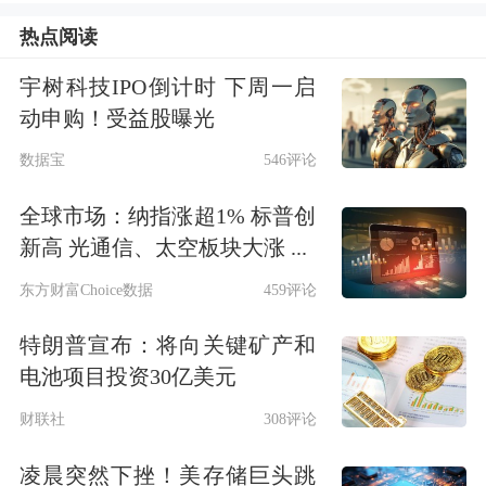
以海富通短融ETF为例，截至2025年
热点阅读
末，中欧盈选稳健6个月持有、平安稳
宇树科技IPO倒计时 下周一启
健养老一年持有、嘉实领航聚利稳健配
动申购！受益股曝光
置6个月持有等多只FOF均将其作为第
数据宝
546评论
一大重仓基金。
全球市场：纳指涨超1% 标普创
新高 光通信、太空板块大涨 ...
而国泰利享中短债C则是FOF在去年四
东方财富Choice数据
459评论
季度加仓较多的产品，季度持仓变动约
特朗普宣布：将向关键矿产和
14.91亿份，甚至被国泰瑞悦3个月持有
电池项目投资30亿美元
加仓至第一大重仓基金。国泰瑞悦3个
财联社
308评论
月持有的基金经理在四季报中表示，本
凌晨突然下挫！美存储巨头跳
组合在三季度初及时减仓了长债基金配