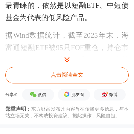
最青睐的，依然是以短融ETF、中短债
基金为代表的低风险产品。
据Wind数据统计，截至2025年末，海
富通短融ETF被95只FOF重仓，持仓市
值约41.70亿元，为FOF重仓的第一大基
金；紧随其后，国泰利享中短债C、博
点击阅读全文
时中债0-3年国开行ETF、鹏扬中债-30
微信
朋友圈
微博
分享至：
年期国债ETF分别被2只、15只、38只
基金重仓
，持仓市值分别约17.93亿
郑重声明：
东方财富发布此内容旨在传播更多信息，与本
站立场无关，不构成投资建议。据此操作，风险自担。
元、11.94亿元、10.59亿元。