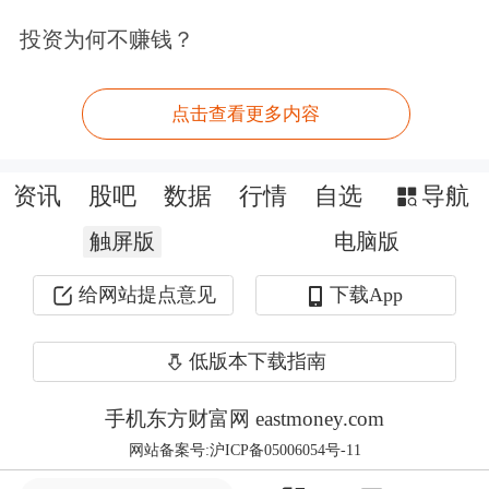
据Wind数据统计，截至2025年末，全
投资为何不赚钱？
市场共有62只FOF重仓了华安黄金
ETF，合计持有9087.21万份，相比2025
点击查看更多内容
年三季度末减少了4065.84万份，华安
盈瑞稳健优选6个月持有、交银安享稳
资讯
股吧
数据
行情
自选
导航
健养老一年、泰康福泰平衡养老目标三
触屏版
电脑版
年持有等多只FOF均进行了减持操作。
给网站提点意见
下载App
此外，博时黄金ETF、易方达黄金
低版本下载指南
ETF、国泰黄金ETF也分别被FOF减持
手机东方财富网 eastmoney.com
了1847.84万份、522.42万份、32.74万
网站备案号:沪ICP备05006054号-11
份，这意味着黄金ETF遭遇了FOF的普