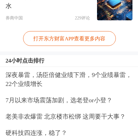
水
置后，10月份及时补回长债基金，捕捉
券商中国
229评论
到了债市反弹的机会，11月份债市开始
下跌后减少了部分长债基金仓位，通过
打开东方财富APP查看更多内容
较高的短债基金配置来增强组合的防御
24小时点击排行
性。
深夜暴雷，汤臣倍健业绩下滑，9个业绩暴雷，
减持黄金ETF，增持黄金股ETF
22个业绩增长
另一个值得关注的现象是，在国际金价
7月以来市场震荡加剧，选老登or小登？
迭创新高的同时，黄金ETF却在去年四
老美非农爆雷 北京楼市松绑 这周要干大事？
季度遭遇FOF减持。
硬科技四连涨，稳了？