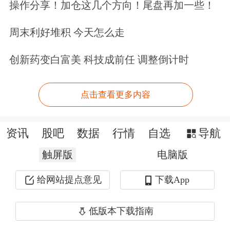
操作分享！加仓这几个方向！尾盘再加一些！
授权人员不得进入。
周末利好堆积 今天怎么走
丹麦国防部称“北极耐力”军演将持续到
创新药变白富美 科技成前任 调整倒计时
2026年底
点击查看更多内容
资讯
股吧
数据
行情
自选
导航
触屏版
电脑版
给网站提点意见
下载App
低版本下载指南
图片来源：央视新闻