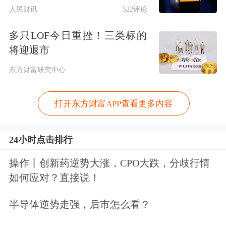
区
人民财讯
522评论
据央视新闻，当地时间1月23日，格陵
多只LOF今日重挫！三类标的
将迎退市
兰岛警方官网发布消息称，丹麦国防军
东方财富研究中心
23日在格陵兰岛的康克鲁斯瓦格设立了
一个临时军事区，用于存放装备。26
打开东方财富APP查看更多内容
日，格陵兰岛首府的努克
港口
码头将设
立另一临时军事区。
24小时点击排行
操作丨创新药逆势大涨，CPO大跌，分歧行情
17日，努克的钦戈尔普特郊区已设立一
如何应对？直接说！
临时军事区域，用于存放军事装备。
半导体逆势走强，后市怎么看？
相关军事区将持续进行安保工作，未经