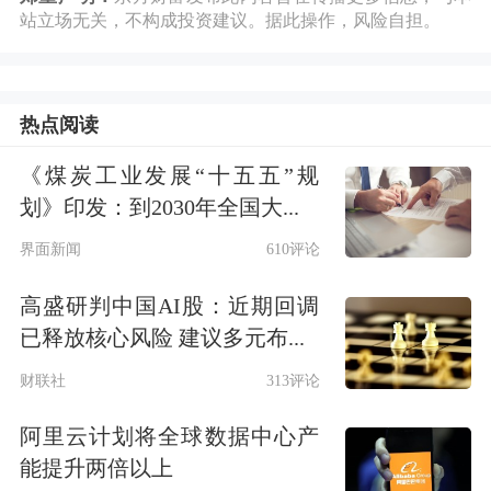
站立场无关，不构成投资建议。据此操作，风险自担。
丹麦外交大臣拉斯穆森21日表示，自己
愿意当面告诉美国总统特朗普，丹麦不
会就格陵兰岛主权归属进行谈判。他重
热点阅读
申，
美国不会得到格陵兰岛
，
“这是底
《煤炭工业发展“十五五”规
线”
。22日，丹麦首相弗雷泽里克森发
划》印发：到2030年全国大...
表声明称，丹麦可以就政治、安全、投
界面新闻
610评论
资、经济等一切问题进行谈判，
但不能
高盛研判中国AI股：近期回调
已释放核心风险 建议多元布...
就主权问题进行谈判，只有丹麦和格陵
财联社
313评论
兰岛才能就涉及自身的事务做出决定。
阿里云计划将全球数据中心产
丹麦国防军在格陵兰岛再设立临时军事
能提升两倍以上