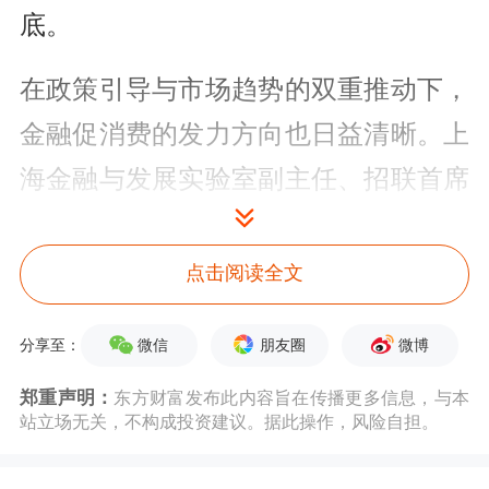
底。
在政策引导与市场趋势的双重推动下，
金融促消费的发力方向也日益清晰。上
海金融与发展实验室副主任、招联首席
研究员董希淼在接受《中国经营报》记
者采访时指出，金融机构大力发展数字
点击阅读全文
消费金融，构建更精准的用户画像，减
微信
朋友圈
微博
分享至：
少过度授信和多头借贷行为，有序压降
郑重声明：
东方财富发布此内容旨在传播更多信息，与本
利率和费率，加强消费者合法权益保
站立场无关，不构成投资建议。据此操作，风险自担。
护。金融管理部门推动在食、住、行、