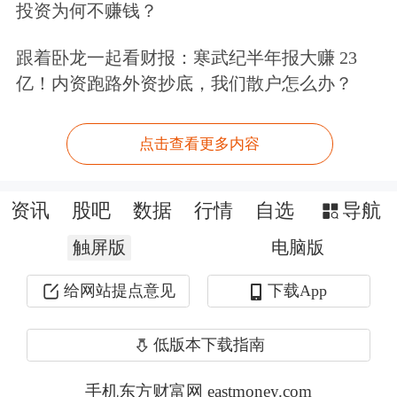
投资为何不赚钱？
苏商银行特约研究员付一夫分析，在政
跟着卧龙一起看财报：寒武纪半年报大赚 23
策支持方面，国家通过宏观政策引导降
亿！内资跑路外资抄底，我们散户怎么办？
低消费信贷成本：一是中国人民银行通
过结构性货币政策工具（如再贷款）鼓
点击查看更多内容
励银行加大对消费领域的信贷投放；二
资讯
股吧
数据
行情
自选
导航
是监管部门推动LPR（贷款市场报价利
触屏版
电脑版
率）下行，带动消费贷款利率整体下
降；三是各地政府联合金融机构发放消
给网站提点意见
下载App
费补贴或贴息，降低居民实际负担。
低版本下载指南
“银行也推出一系列举措：一是推出专
手机东方财富网 eastmoney.com