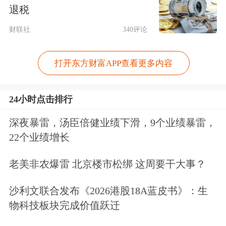
的消费热点不断涌现。
退税
董希淼表示，从参与主体看，以银行业
财联社
340评论
金融机构为主，其他机构积极参与。目
打开东方财富APP查看更多内容
前，商业银行仍是我国消费金融市场最
主要的供给者，消费贷款、信用卡是其
24小时点击排行
消费金融主要产品；消费金融公司着眼
深夜暴雷，汤臣倍健业绩下滑，9个业绩暴雷，
于中端客户，提供具有灵活多样的信贷
22个业绩增长
产品及服务；部分小贷公司、网络平台
老美非农爆雷 北京楼市松绑 这周要干大事？
等承接消费金融的底端客群。从趋势
沙利文联合发布《2026港股18A蓝皮书》：生
看，差异化、特色化、多层次的消费金
物科技板块完成价值跃迁
融服务体系正在形成。