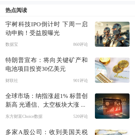
游、购、娱、医等场景畅通“卡、码、
热点阅读
币”支付渠道，继续提升支付便利度。
宇树科技IPO倒计时 下周一启
深耕区域特色与新兴赛道
动申购！受益股曝光
数据宝
860评论
数据显示，2025年全年社会消费品零售
特朗普宣布：将向关键矿产和
总额501202亿元，比2024年增长3.7%。
电池项目投资30亿美元
国家统计局局长康义在2025年国民经济
财联社
901评论
运行情况新闻发布会上介绍，从消费情
全球市场：纳指涨超1% 标普创
况看，2025年我国持续发力扩大内需，
新高 光通信、太空板块大涨 ...
随着提振消费专项行动落地见效，消费
东方财富Choice数据
520评论
市场规模稳步扩大，结构持续优化，新
多家A股公司：收到美国关税