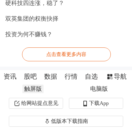
其乐融融。
硬科技四连涨，稳了？
双英集团的权衡抉择
田朴珺，1981年出生于中国上海，女演
员、作家、制片人。王石1951年1月23
投资为何不赚钱？
日出生于广西柳州，祖籍安徽金寨县，
点击查看更多内容
深圳万科企业股份有限公司创始人。
2012年年底，田朴珺和王石的恋情曝
资讯
股吧
数据
行情
自选
导航
光。2018年10月，在纽约举行的2018亚
触屏版
电脑版
洲创变者颁奖典礼中，王石在颁奖致辞
给网站提点意见
下载App
中向田朴珺表达了感谢：“Thank my
低版本下载指南
wife MeMe（谢谢我的妻子田朴