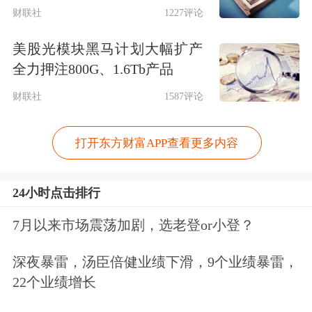
财联社
1227评论
美股光模块黑马计划大幅扩产
全力押注800G、1.6Tb产品
近日，田朴珺还发了一则日常生活视
财联社
1587评论
频，记录了她和女儿AA的一天。她清
打开东方财富APP查看更多内容
晨6点素颜起床，教练上门指导练普拉
提。此后陪同女儿参加升小学的入学考
24小时点击排行
试，母女俩在车上温馨聊天，考试前暖
7月以来市场震荡加剧，选老登or小登？
心击掌。考试结束后，她和女儿回家一
起包饺子。王石因工作缺席，但通过和
深夜暴雷，汤臣倍健业绩下滑，9个业绩暴雷，
22个业绩增长
田朴珺电话关心女儿考试情况，一家人