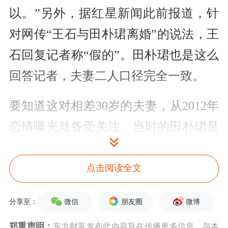
以。”另外，据红星新闻此前报道，针
对网传“王石与田朴珺离婚”的说法，王
石回复记者称“假的”。田朴珺也是这么
回答记者，夫妻二人口径完全一致。
要知道这对相差30岁的夫妻，从2012年
恋情曝光就备受关注。当时的田朴珺是
一名演员，也是制片人，在电视剧《甄
嬛传》中客串出演。2018年王石公开承
点击阅读全文
认“妻子”田朴珺后，至今已经三次被传
微信
朋友圈
微博
分享至：
婚变，每次都被辟谣。
郑重声明：
东方财富发布此内容旨在传播更多信息，与本