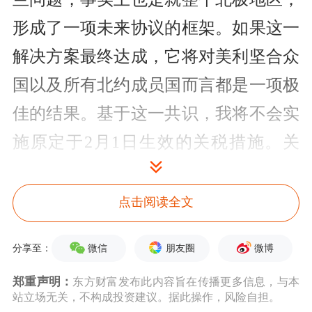
形成了一项未来协议的框架。如果这一
解决方案最终达成，它将对美利坚合众
国以及所有北约成员国而言都是一项极
佳的结果。基于这一共识，我将不会实
施原定于2月1日生效的关税措施。关
于“金色穹顶”在格陵兰相关问题上的进
一步讨论仍在进行中。随着谈判推进，
点击阅读全文
将会公布更多信息。副总统JD·万斯、
微信
朋友圈
微博
分享至：
国务卿马可·鲁比奥、特使史蒂夫·威特
郑重声明：
东方财富发布此内容旨在传播更多信息，与本
科夫以及其他必要人员将负责相关谈
站立场无关，不构成投资建议。据此操作，风险自担。