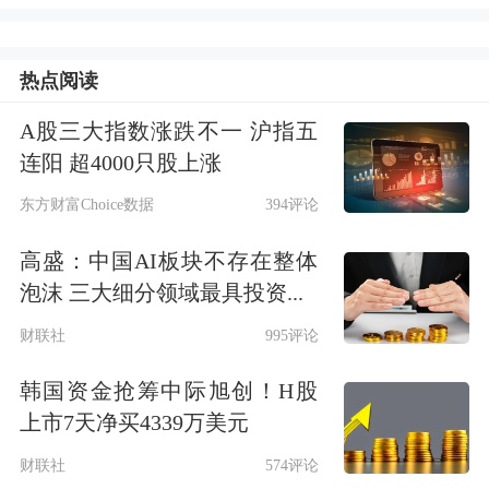
判，并直接向我汇报。感谢各位对此事
的关注！
热点阅读
特朗普上周六在社交媒体上宣布，将从
A股三大指数涨跌不一 沪指五
2月1日起对来自丹麦、挪威、瑞典、法
连阳 超4000只股上涨
国、德国、英国、荷兰和芬兰的输美商
东方财富Choice数据
394评论
品加征10%关税，并宣称加征关税的税
高盛：中国AI板块不存在整体
率将从6月1日起提高至25%，直到相关
泡沫 三大细分领域最具投资...
方就美国“全面、彻底购买格陵兰岛”达
财联社
995评论
成协议。
韩国资金抢筹中际旭创！H股
上市7天净买4339万美元
上周，包括德国、法国和丹麦在内的8
财联社
574评论
个欧洲北约成员国在格陵兰岛进行了一