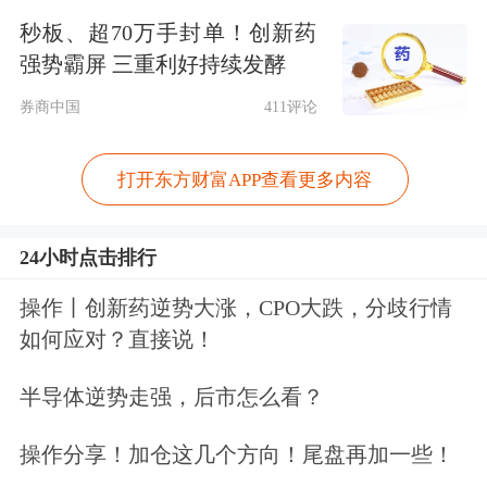
秒板、超70万手封单！创新药
场象征性演习，以展现保卫格陵兰的决
强势霸屏 三重利好持续发酵
心。
券商中国
411评论
在取消对8个欧洲国家加征关税计划
打开东方财富APP查看更多内容
后，特朗普接受了媒体采访，并将格陵
兰协议框架描述为“一个交易的概念”。
24小时点击排行
当被问及提案的更多细节时，特朗普表
操作丨创新药逆势大涨，CPO大跌，分歧行情
如何应对？直接说！
示：“这有点复杂，不过我们会在之后
进行说明。”
半导体逆势走强，后市怎么看？
操作分享！加仓这几个方向！尾盘再加一些！
不过，他暗示，这一框架可能涉及美国