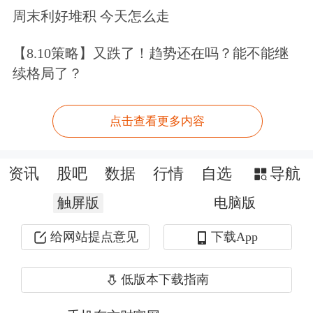
在格陵兰的矿产权益，以及特朗普政府
周末利好堆积 今天怎么走
提出的“金色穹顶”（Golden Dome）导
【8.10策略】又跌了！趋势还在吗？能不能继
弹防御系统。
续格局了？
“他们将参与‘金色穹顶’，也会参与矿产
点击查看更多内容
权益，我们同样如此，”特朗普说。
资讯
股吧
数据
行情
自选
导航
当被要求确认下个月是否不会再实施关
触屏版
电脑版
税时，特朗普回应称：“是的，我们已
经取消了，因为看起来我们基本上已经
给网站提点意见
下载App
有了一个交易的概念。”
低版本下载指南
近几周来，特朗普政府多次提出购买格