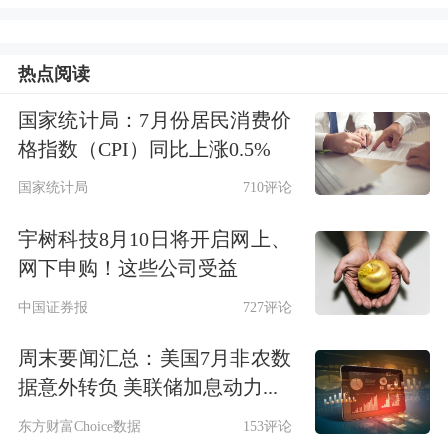
同签署了这份声明。
下一任美联储主席的提名人选，本周可
热点阅读
能迎来结果
国家统计局：7月份居民消费价
格指数（CPI）同比上涨0.5%
关于下一任美联储主席的提名人选，可
国家统计局
710评论
能将在本周迎来结果。据报道，虽然候
宇树科技8月10日将开启网上、
选名单曾包括
贝莱德
高管里克·里德和
网下申购！这些公司受益
现任理事克里斯托弗·沃勒，但这两人
中国证券报
727评论
因与特朗普关系不够紧密，未能通
周末要闻汇总：美国7月非农数
过“忠诚度测试”。市场普遍预计，最终
据意外转负 美联储加息动力...
的选择会在凯文·哈塞特与凯文·沃什
东方财富Choice数据
153评论