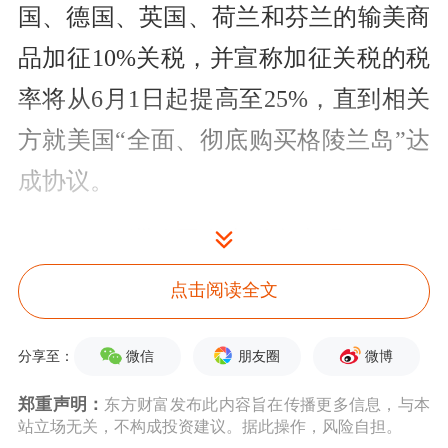
国、德国、英国、荷兰和芬兰的输美商
品加征10%关税，并宣称加征关税的税
率将从6月1日起提高至25%，直到相关
方就美国“全面、彻底购买格陵兰岛”达
成协议。
欧洲八国发表联合声明
点击阅读全文
欧洲八国18日发表联合声明指出，威胁
加征关税破坏跨
大西洋
关系，并有可能
微信
朋友圈
微博
分享至：
导致危险的恶性循环。丹麦、芬兰、法
郑重声明：
东方财富发布此内容旨在传播更多信息，与本
国、德国、荷兰、挪威、瑞典和英国共
站立场无关，不构成投资建议。据此操作，风险自担。