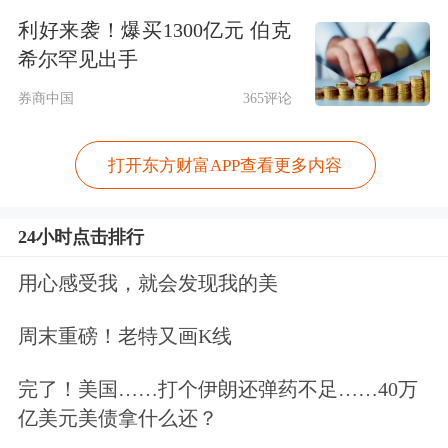
（Kevin Warsh）之间展开。
利好来袭！爆买1300亿元 伯克
希尔罕见出手
目前的迹象表明，凯文·哈塞特已接近
券商中国
365评论
出局。尽管他对特朗普极度忠诚，但特
朗普上周五对哈塞特直言：“我其实想
打开东方财富APP查看更多内容
把你留在这个位置上（白宫经济顾
问）。”
24小时点击排行
用心感受我，就会发现我的美
目前看来，美联储主席一职极大概率将
落入前美联储理事凯文·沃什囊中。
周末重磅！老特又画K线
完了！美国……打个伊朗还弹药不足……40万
本周三，特朗普将在达沃斯发表重要演
亿美元美债拿什么还？
讲。美国财政部长贝森特预计，最终决