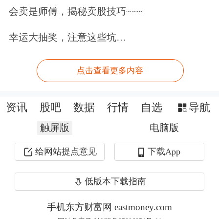
会卖是师傅，揭秘卖股技巧~~~
定可能在特朗普启程前或返回后公布。
幸运大抽奖，注意这些坑…
宏观预期落空，铂、钯期价震荡下跌
上周，铂、钯期价呈现震荡下跌态势。
点击查看更多内容
截至1月16日收盘，铂
期货
主力合约
资讯
股吧
数据
行情
自选
导航
PT2606价格报收610.05元/克，周度下
触屏版
电脑版
跌3.17%；钯期货主力合约PD2606价格
报收469.35元/克，周度下跌9.04%。
给网站提点意见
下载App
中信期货分析师王美丹认为，近期铂、
低版本下载指南
钯期价出现回调，主要是因为市场针对
手机东方财富网 eastmoney.com