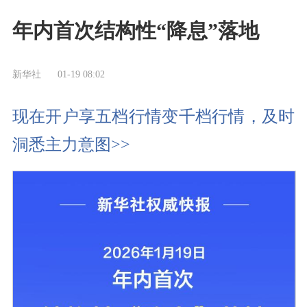
年内首次结构性“降息”落地
新华社
01-19 08:02
现在开户享五档行情变千档行情，及时
洞悉主力意图>>