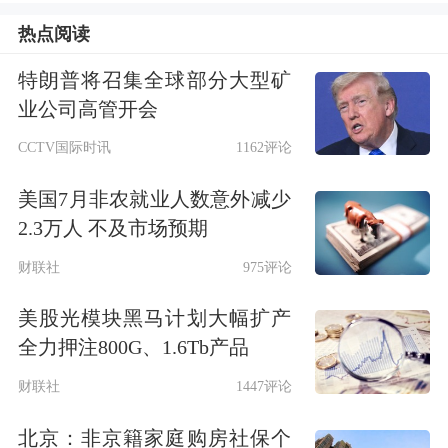
操纵市场等违法违规行为，坚决防止市
热点阅读
场大起大落。近期涨幅较大且引发投资
特朗普将召集全球部分大型矿
业公司高管开会
者热议的
商业航天
/GEO等主题炒作回
CCTV国际时讯
1162评论
归理性。国内千问/豆包等模型产品迭
代加速拉动国产算力需求，
台积电
资本
美国7月非农就业人数意外减少
2.3万人 不及市场预期
开支指引超预期，国家电网加码“十五
财联社
975评论
五”投资等成为新催化，交易监管有助
于引导市场行稳致远，主题轮动节奏加
美股光模块黑马计划大幅扩产
全力押注800G、1.6Tb产品
快，看好具备强需求支撑且产业催化密
财联社
1447评论
集的低位科技方向，如国产算力、新型
北京：非京籍家庭购房社保个
电网、
机器人
、内需消费。