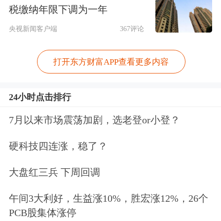
税缴纳年限下调为一年
华泰证券
：短期震荡概率加大
央视新闻客户端
367评论
上周市场继续上行，但下半周融资保证
打开东方财富APP查看更多内容
金比例上调、商业航天等主题回调等事
件催化下投资者情绪有所回落，当前A
24小时点击排行
股风险溢价回落到区间下沿，从过往来
7月以来市场震荡加剧，选老登or小登？
看进一步向下突破（即风险偏好进一步
硬科技四连涨，稳了？
修复）需要基本面配合或强增量资金，
大盘红三兵 下周回调
当前两者能见度均不高，但当前政策取
向积极、资本市场内在稳定性增强、投
午间3大利好，生益涨10%，胜宏涨12%，26个
PCB股集体涨停
资者情绪不弱，预计市场短期进入震荡