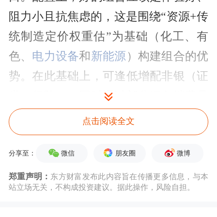
阻力小且抗焦虑的，这是围绕“资源+传
统制造定价权重估”为基础（化工、有
色、
电力设备
和
新能源
）构建组合的优
势。在此基础上，可逢低增配非银（证
券、保险），同时通过部分服务消费品
种（如免税、航空等）或高景气品种
点击阅读全文
（
半导体设备
等）增强收益。
微信
朋友圈
微博
分享至：
国泰海通
：主题轮动加快，聚焦国产
半
郑重声明：
东方财富发布此内容旨在传播更多信息，与本
导体
与
电力
站立场无关，不构成投资建议。据此操作，风险自担。
上周证监会提出严肃查处过度炒作乃至