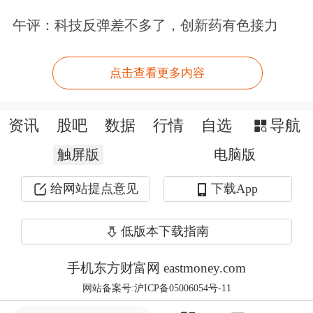
区间，结构上开始分化，主题投资与景
午评：科技反弹差不多了，创新药有色接力
气投资均有演绎空间，配置上：1）主
点击查看更多内容
题投资关注潜在扩散方向，如国产算
力、
人形机器人
、脑机接口、
AI应用
资讯
股吧
数据
行情
自选
导航
等；2）景气投资继续关注供需双向改
触屏版
电脑版
善的新能源链、存储、部分化工、大众
给网站提点意见
下载App
消费品、
工程机械
等。
低版本下载指南
招商证券
：围绕业绩的博弈情绪升温
手机东方财富网 eastmoney.com
为预防杠杆率迅速上升的风险，上周政
网站备案号:沪ICP备05006054号-11
策逆周期调节力度加大，监管层为市场