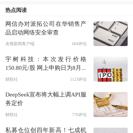
终结用户在多 App 间切换的割裂体
热点阅读
验，通过 “一句话办事” 建立自然语言
网信办对派拓公司在华销售产
交互的新入口，将千问打造成阿里生态
品启动网络安全审查
的流量分发与服务调度核心，重塑
移动
央视新闻客户端
604评论
互联网
时代的入口格局。
宇树科技：本次发行价格
▍千问APP全面接入阿里生态
150.80元/股 网上申购日为8月...
财联社
1123评论
在实测中，用户对千问说出点单要求，
DeepSeek宣布将大幅上调API服
如“点一杯奶茶”，选定商家后生成订
务定价
单，点击“支付宝付款”完成支付。首次
财联社
776评论
使用需授权绑定账号，支付时以面容、
私募仓位创四年新高！七成机