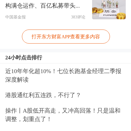
指纹或密码等核验身份。
构满仓运作、百亿私募带头...
中国基金报
383评论
打开东方财富APP查看更多内容
24小时点击排行
近10年年化超10%！七位长跑基金经理二季报
深度解读
港股通红利五连跌，不行了？
据悉，除了外卖之外，千问App还将基
于支付宝AI付上线更多场景支付。
操作丨A股低开高走，又冲高回落！只是温和
调整，划重点了！
千问App也接入淘宝，测试AI购物功