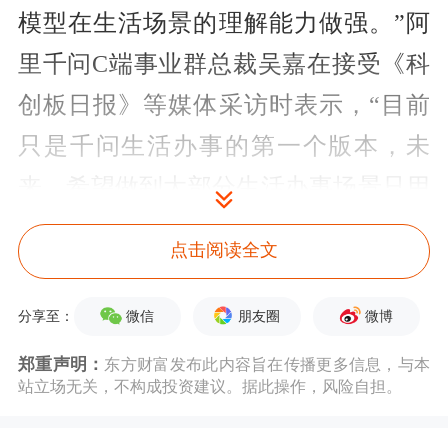
模型在生活场景的理解能力做强。”阿
里千问C端事业群总裁吴嘉在接受《科
创板日报》等媒体采访时表示，“目前
只是千问生活办事的第一个版本，未
来，希望做到大部分生活办事场景只用
千问APP就够了。”
点击阅读全文
在多位业内人士看来，
阿里巴巴此举是
微信
朋友圈
微博
分享至：
在率先抢占 AI 时代超级入口，重构流
郑重声明：
东方财富发布此内容旨在传播更多信息，与本
量分发。以千问为 “中枢神经” 整合淘
站立场无关，不构成投资建议。据此操作，风险自担。
宝、支付宝、高德、飞猪等自有生态，