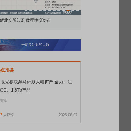
市价委托那么多种，究竟怎么用？
北交所顶格打新
一键关注财经大咖
热点推荐
美股光模块黑马计划大幅扩产 全力押注
00G、1.6Tb产品
联社
57
人评论
2026-08-07