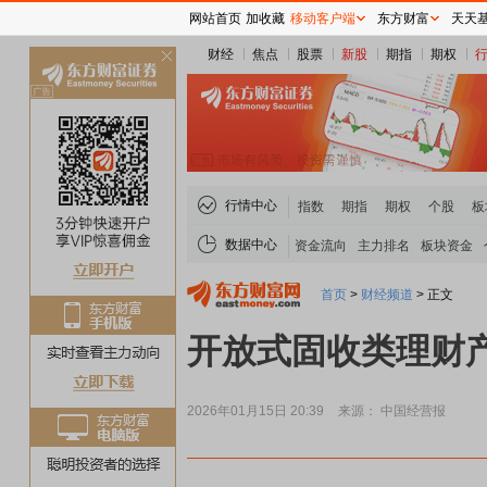
网站首页
加收藏
移动客户端
东方财富
天天
财经
焦点
股票
新股
期指
期权
关
闭
行情中心
指数
期指
期权
个股
板
数据中心
资金流向
主力排名
板块资金
首页
>
财经频道
>
正文
开放式固收类理财
2026年01月15日 20:39
来源： 中国经营报