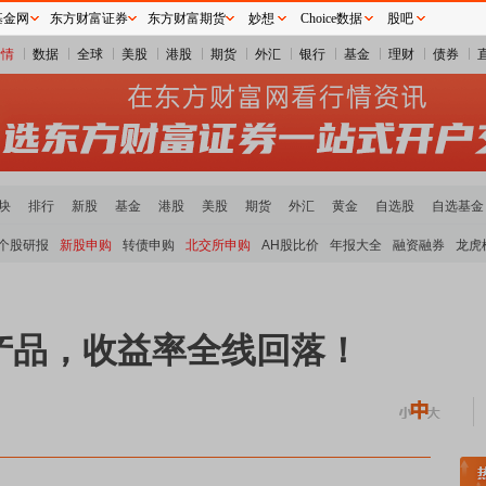
基金网
东方财富证券
东方财富期货
妙想
Choice数据
股吧
行情
数据
全球
美股
港股
期货
外汇
银行
基金
理财
债券
块
排行
新股
基金
港股
美股
期货
外汇
黄金
自选股
自选基金
个股研报
新股申购
转债申购
北交所申购
AH股比价
年报大全
融资融券
龙虎
产品，收益率全线回落！
稀土板块领涨
元件板块走强
半导体板块活跃
沪深资金流向
A股估值分析全