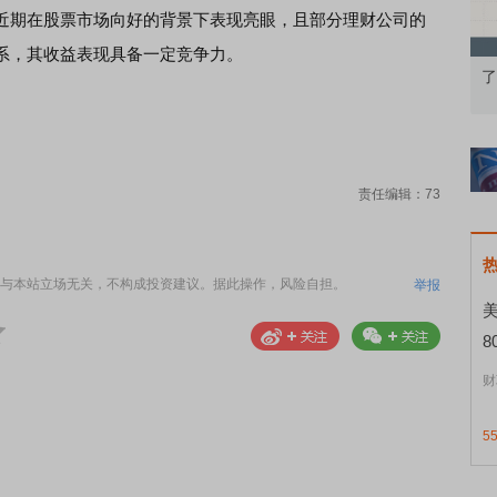
近期在股票市场向好的背景下表现亮眼，且部分理财公司的
系，其收益表现具备一定竞争力。
从基础认知到特色品种
了解北交所知识 做理性投资者
责任编辑：73
与本站立场无关，不构成投资建议。据此操作，风险自担。
举报
8
财
5