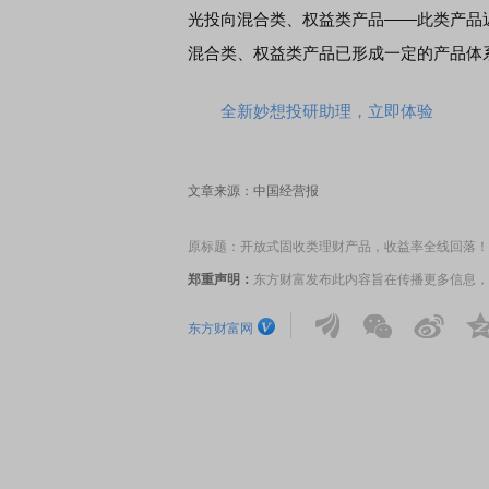
光投向混合类、权益类产品——此类产品
混合类、权益类产品已形成一定的产品体
首席连线｜东方财富证券陈果：A股再平衡的
债券知识通识：
风，将吹向何处
全新妙想投研助理，立即体验
文章来源：中国经营报
原标题：开放式固收类理财产品，收益率全线回落！
郑重声明：
东方财富发布此内容旨在传播更多信息，
东方财富网