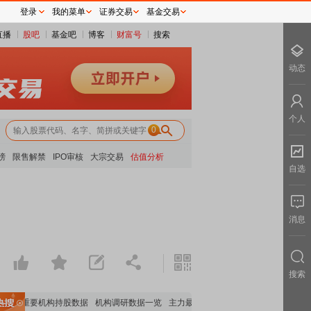
登录
我的菜单
证券交易
基金交易
直播
股吧
基金吧
博客
财富号
搜索
动态
个人
0
榜
限售解禁
IPO审核
大宗交易
估值分析
自选
消息
搜索
览
重要机构持股数据
机构调研数据一览
主力最新动向
上市公司限售股解禁一览