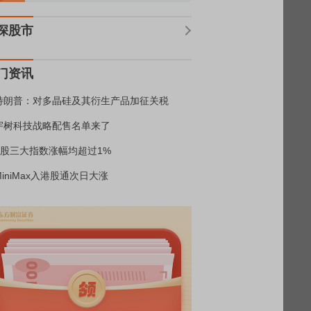
深股市
门资讯
特朗普：对多晶硅及其衍生产品加征关税
宇树科技战略配售名单来了
A股三大指数涨幅均超过1%
MiniMax入港股通次日大涨