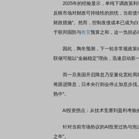
2025年的经验显示，单纯下调政策利
反映市场对财政可持续性的担忧，当前债
财政措施”。然而，控制发债成本已成为白
于联邦国防与
教育
预算之和，这一负担必
因此，陶冬预测，下一轮非常规政策或已
联储可能以“金融稳定”理由，迅速启动新
而一旦美国开启降息乃至量化宽松周期
将跟进降息，日本央行则会停止加息步伐
熟中”。
AI投资拐点：从技术竞赛到盈利考验
针对当前市场热议的AI投资过热与泡沫风
之年”。