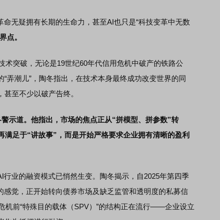
命无疑拥有长期的生命力，甚至AI也只是“科技变革中无数
临界点。
术突破，无论是19世纪60年代信用危机中破产的铁路公
的“弄潮儿”，陶冬指出，在技术本身最终成功改变世界的同
，甚至不少以破产告终。
陶冬警示道。他指出，市场的焦点正从“拼模型、拼参数”转
不再满足于“讲故事”，而是开始严格要求企业拥有清晰的盈利
行业的融资模式已悄然生变。陶冬揭示，自2025年第四季
心的感觉，正开始转向债券市场及缺乏监管和透明度的私募信
危机前“特殊目的载体（SPV）”的结构正在流行——企业设立