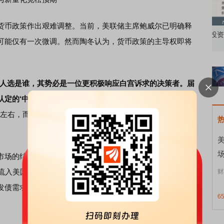
币政策作出艰难调整。当前，美联储主席鲍威尔已明确释
知到特色品种
了解北交所知识 做理性投资者
市
可能仅有一次微调。然而陶冬认为，货币政策的主导权即将
人选是谁，其势必是一位更积极响应白宫诉求的决策者。届
定的‘中性水平’
。”陶冬分析称，而“中性利率”本身是一个动
左右，而若哈塞特出任主席，中性利率可能被认定为2.5%，
美
场的结构性变化正构成更大压力。日本与欧洲长期国债利
本流入美国债市的海外资金开始回流，寻求更高回报。这导致
财
发债需求依然庞大。国债市场供需格局的悄然转变，是美联
6