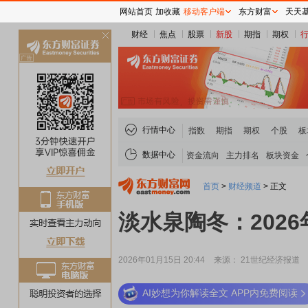
网站首页
加收藏
移动客户端
东方财富
天天
财经
焦点
股票
新股
期指
期权
关
闭
行情中心
指数
期指
期权
个股
板
数据中心
资金流向
主力排名
板块资金
首页
>
财经频道
>
正文
淡水泉陶冬：2026
2026年01月15日 20:44
来源： 21世纪经济报道
AI妙想为你解读全文 APP内免费阅读
稀