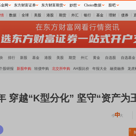
基金网
东方财富证券
东方财富期货
妙想
Choice数据
股吧
行情
数据
全球
美股
港股
期货
外汇
银行
基金
理财
债券
块
排行
新股
基金
港股
美股
期货
外汇
黄金
自选股
自选基金
个股研报
新股申购
转债申购
北交所申购
AH股比价
年报大全
融资融券
龙虎
年 穿越“K型分化” 坚守“资产为
土板块领涨
元件板块走强
半导体板块活跃
沪深资金流向
A股估值分析全览
重要