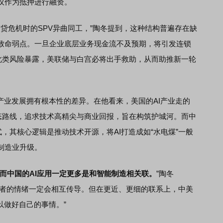
议作为抵押进行融资。
信贷危机时的SPV异曲同工，”陶冬提到，这种结构普遍存在缺
致命弱点。一旦企业底层业务现金流不及预期，将引发连锁
若此类风险暴露，美联储与白宫必将出手救助，从而助推新一轮
业发展拥有根本性的差异。在他看来，美国的AI产业走的
生态路线，追求技术高精尖与商业回报，旨在构筑护城河。而中
式，其核心逻辑是推动技术开源，将AI打造成如“水电煤”一般
制造业升级。
，而中国的AI应用一定更多是和智能制造相关联。
”陶冬
资者的情绪一定会相互传导。但在更近、更细的联系上，中美
以做好自己的事情。”