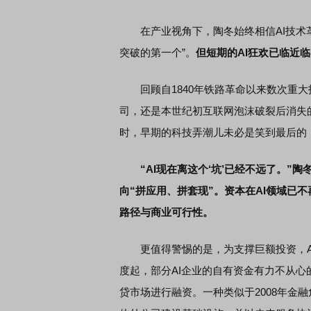
在产业视角下，陶冬始终相信AI技术革
突破的第一个”。
但短期的AI狂欢已临近
回顾自1840年铁路革命以来数次重大技
司，还是本世纪初互联网泡沫破裂后消失
时，早期的科技弄潮儿未必是笑到最后的
“AI现在离这个‘坑’已经不远了。”
向“拼应用、拼套现”。资本在AI领域已
路径与商业可行性。
更值得警惕的是，为支撑巨额投资，AI
度起，部分AI企业的自有资金有力不从
贷市场进行融资。一种类似于2008年金融