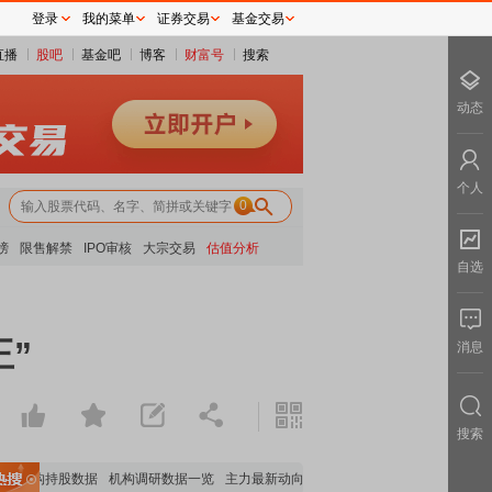
登录
我的菜单
证券交易
基金交易
直播
股吧
基金吧
博客
财富号
搜索
动态
个人
0
榜
限售解禁
IPO审核
大宗交易
估值分析
自选
王”
消息
搜索
机构持股数据
机构调研数据一览
主力最新动向
上市公司限售股解禁一览
昨日涨