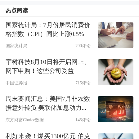
点工作，先后出台三个“一揽子”政策共
热点阅读
计28项措施。
国家统计局：7月份居民消费价
格指数（CPI）同比上涨0.5%
“去年四季度这些政策陆续落地实施以
国家统计局
700评论
来，全国办理相关便利化业务超2200亿
宇树科技8月10日将开启网上、
美元。”李斌说。
网下申购！这些公司受益
其次，支持
跨境电商
等贸易新业态主体
中国证券报
715评论
更加便利地在线办理外汇业务，总计超
周末要闻汇总：美国7月非农数
据意外转负 美联储加息动力...
10亿笔，服务中小微商户超180万户。
东方财富Choice数据
145评论
第三，扎实推进
银行
外汇展业改革，更
利好来袭！爆买1300亿元 伯克