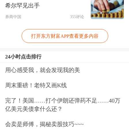
好实现提高业务办理效率和防控风险，
希尔罕见出手
参与改革的银行从2024年末的16家扩大
券商中国
355评论
至目前的30家，已基本覆盖跨境业务主
要经办银行。包括展业改革业务在内，
打开东方财富APP查看更多内容
2025年全年凭企业指令“免审单”办理跨
24小时点击排行
境收支业务2.3万亿美元，较2024年增
用心感受我，就会发现我的美
长33%。
周末重磅！老特又画K线
第四，将跨国公司本外币一体化资金池
完了！美国……打个伊朗还弹药不足……40万
政策推广到全国，完善了境内企业境外
亿美元美债拿什么还？
上市资金管理，支持企业更加充分利用
会卖是师傅，揭秘卖股技巧~~~
国内国际两个市场。