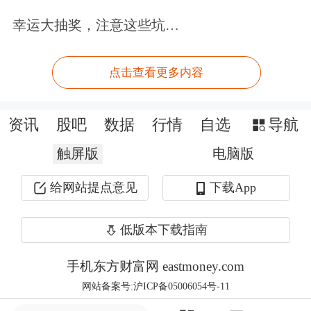
幸运大抽奖，注意这些坑…
第五，持续强化外汇市场建设和监管。
全年查处地下钱庄、通过虚假交易非法
点击查看更多内容
跨境转移资金等外汇违法违规案件1100
多起，有效维护了外汇交易秩序。
资讯
股吧
数据
行情
自选
导航
触屏版
电脑版
在外汇市场方面，据介绍，2025年企
业、个人等跨境收入和支出总计15.6万
给网站提点意见
下载App
亿美元，较2024年增长近10%。跨境资
低版本下载指南
金由年初的净流出转为净流入，全年净
手机东方财富网 eastmoney.com
流入3021亿美元，银行结售汇顺差1966
网站备案号:沪ICP备05006054号-11
亿美元。