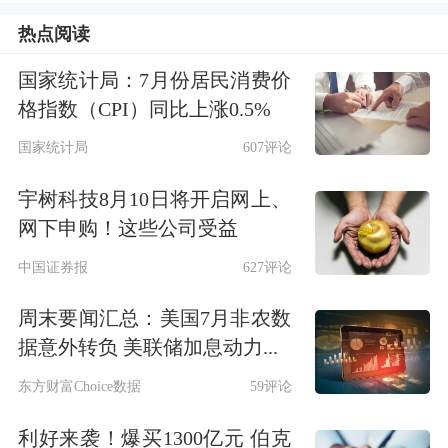
热点阅读
国家统计局：7月份居民消费价
格指数（CPI）同比上涨0.5%
精准踩线5%
国家统计局
607评论
保险公司举牌上市公司股票，是指保险
宇树科技8月10日将开启网上、
公司持有或者与其关联方及一致行动人
网下申购！这些公司受益
共同持有一家上市公司已发行股份的
中国证券报
627评论
5%，以及之后每增持5%时，按照相关
周末要闻汇总：美国7月非农数
据意外转负 美联储加息动力...
法律法规规定，在3日内通知该上市公
司并予以公告的行为。
东方财富Choice数据
59评论
利好来袭！爆买1300亿元 伯克