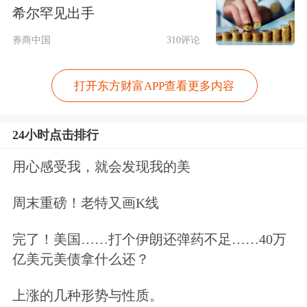
本次举牌前，太保寿险和太保资产持有
希尔罕见出手
上海机场A股股票5199.17万股，持股比
券商中国
310评论
例为2.09%。本次举牌后，太保寿险和
太保资产共持有上海机场A股股票1.24
打开东方财富APP查看更多内容
亿股，持股比例为5.00%。
24小时点击排行
根据1月9日上海机场A股收盘价，太保
用心感受我，就会发现我的美
寿险现持有上海机场股票的账面余额约
周末重磅！老特又画K线
为40.67亿元，占太保寿险2025年三季
度末总资产的比例为0.15%，符合监管
完了！美国……打个伊朗还弹药不足……40万
亿美元美债拿什么还？
要求。
上涨的几种形势与性质。
在管理方式上，根据相关规定，太保寿