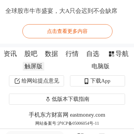
全球股市牛市盛宴，大A只会迟到不会缺席
险将本次投资纳入权益投资管理。受托
管理人太保资产将密切关注企业的经营
点击查看更多内容
状况及市场后续反应，不排除在后期继
续追加投资的可能。
资讯
股吧
数据
行情
自选
导航
触屏版
官网简介显示，上海机场于1997年5月
电脑版
经上海市人民政府批准设立，是由上海
给网站提点意见
下载App
机场（集团）有限公司作为独家发起人
低版本下载指南
发起设立的股份有限公司。1998年2月
手机东方财富网 eastmoney.com
在上海证券交易所上市。2022年，公司
网站备案号:沪ICP备05006054号-11
完成重大资产重组，实现了上海航空枢