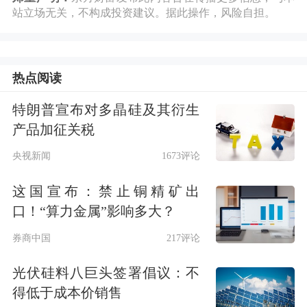
站立场无关，不构成投资建议。据此操作，风险自担。
解存量问题与开辟发展新局，圆满完
成“十四五”目标任务，为实现“十五
五”良好开局奠定重要基础。
热点阅读
特朗普宣布对多晶硅及其衍生
会议强调，2026年是中国共产党成立
产品加征关税
105周年，是“十五五”开局之年，也是
央视新闻
1673评论
中国航天事业创建70周年，是集团公
这国宣布：禁止铜精矿出
司“夯实基础、全面发力”启航之年、政
口！“算力金属”影响多大？
治能力提升之年。集团公司必须将航天
券商中国
217评论
强国建设重大使命、技术变革重大趋
光伏硅料八巨头签署倡议：不
势、科产融合重大机遇、转型升级重大
得低于成本价销售