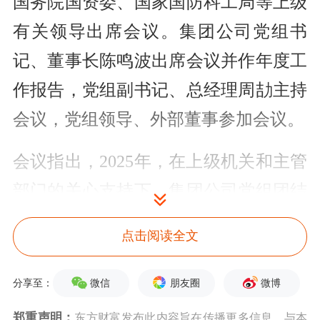
国务院国资委、国家国防科工局等上级
有关领导出席会议。集团公司党组书
记、董事长陈鸣波出席会议并作年度工
作报告，党组副书记、总经理周劼主持
会议，党组领导、外部董事参加会议。
会议指出，2025年，在上级机关和主管
部门的关心支持下，集团公司党组团结
带领全体干部职工坚决落实党中央决策
点击阅读全文
部署，提高站位、挺膺担当、
综合
施
策、奋力拼搏，提高国家战略承载能
微信
朋友圈
微博
分享至：
力、夯实高质量发展根基，一体推进化
郑重声明：
东方财富发布此内容旨在传播更多信息，与本