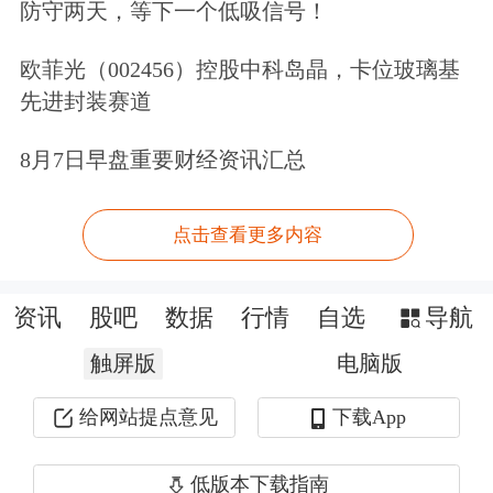
防守两天，等下一个低吸信号！
要多措并举优化产业布局，调整产业结
欧菲光（002456）控股中科岛晶，卡位玻璃基
构，大力发展
商业航天
、
低空经济
等战
先进封装赛道
新产业
，前瞻布局太空数智等未来产
8月7日早盘重要财经资讯汇总
业，强化国际市场拓展和优质履约；
点击查看更多内容
要全方位重塑创新生态格局，加速推动
跨域融合新项目，持续夯实核心专业基
资讯
股吧
数据
行情
自选
导航
础，着力推动数智赋能发展落地见效；
触屏版
电脑版
要深入推进质量风险管控和新时代质量
给网站提点意见
下载App
管理体系建设，提高质量管理有效性和
系统性，系统优化能力体系和布局，严
低版本下载指南