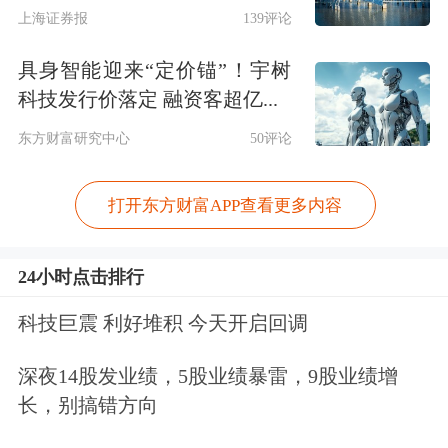
部署贯穿到全年工作中。
上海证券报
139评论
要坚持发扬自我革命精神，以更高标
具身智能迎来“定价锚”！宇树
科技发行价落定 融资客超亿...
准、更实举措推进全面从严治党，打造
东方财富研究中心
50评论
廉洁
军工
，营造风清气正的良好氛围；
要强化体系牵引和新域新质突破，加速
打开东方财富APP查看更多内容
推进装备实战化能力提升；
24小时点击排行
要统筹宇航重大工程实施与产业化转
科技巨震 利好堆积 今天开启回调
型，深入推进载人登月、深空探测等重
深夜14股发业绩，5股业绩暴雷，9股业绩增
大工程，全力突破重复使用火箭技术，
长，别搞错方向
加速推动航天强国建设；