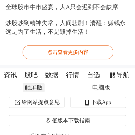
股通的持股情况。从2025年全年看，北
全球股市牛市盛宴，大A只会迟到不会缺席
向资金买卖总额大幅增长，ETF成交额
炒股炒到精神失常，人间悲剧！清醒：赚钱永
突破8000亿元，期末持股市值突破2.5
远是为了生活，不是毁掉生活！
万亿元，持股偏好向硬科技及
有色金属
板块倾斜，重仓股迎来大洗牌。
点击查看更多内容
亮点一：持股市值创出历史次高
资讯
股吧
数据
行情
自选
导航
陆股通是境外资金布局内地资产的重要
触屏版
电脑版
渠道，虽然北向资金持股按季度进行公
给网站提点意见
下载App
布，但其市场关注度始终居高不下，更
低版本下载指南
成为龙虎榜“常客”。