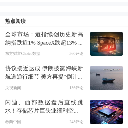
全线上涨，道指与标普创
历史新高
。截
热点阅读
至收盘，道琼斯工业平均指数比前一交
易日上涨86.13点，收于49590.2点，涨
全球市场：道指续创历史新高
纳指跌近1% SpaceX跌超13% ...
幅为0.17%；
标准普尔
500种股票指数上
东方财富Choice数据
360评论
涨10.99点，收于6977.27点，涨幅为
协议接近达成 伊朗披露海峡新
0.16%；纳斯达克综合指数上涨62.55
航道通行细节 美方再提“倒计...
点，收于23733.9点，涨幅为0.26%。
央视新闻
136评论
闪迪、西部数据盘后直线跳
水！存储芯片巨头业绩利空...
券商中国
248评论