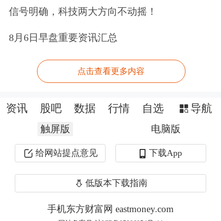
信号明确，科技两大方向不动摇！
8月6日早盘重要资讯汇总
大型科技股涨跌不一，谷歌A收涨1%，
点击查看更多内容
收盘市值达到4万亿美元，
苹果
收涨
资讯
股吧
数据
行情
自选
导航
0.34%，两家公司敲定多年AI合作协
触屏版
电脑版
议。
特斯拉
、
英伟达
、
美光科技
小幅上
涨。
英特尔
跌超3%，
亚马逊
、
微软
小
给网站提点意见
下载App
幅下跌。
低版本下载指南
手机东方财富网 eastmoney.com