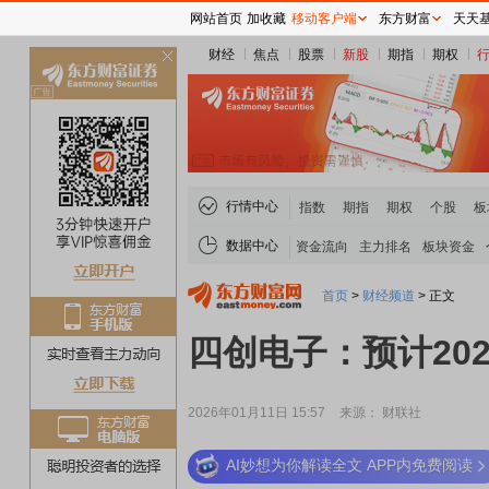
网站首页
加收藏
移动客户端
东方财富
天天
财经
焦点
股票
新股
期指
期权
关
闭
行情中心
指数
期指
期权
个股
板
数据中心
资金流向
主力排名
板块资金
首页
>
财经频道
>
正文
四创电子：预计202
2026年01月11日 15:57
来源： 财联社
AI妙想为你解读全文 APP内免费阅读