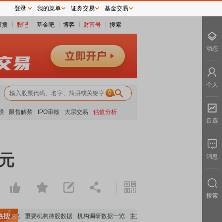
登录
我的菜单
证券交易
基金交易
直播
股吧
基金吧
博客
财富号
搜索
动态
个人
0
榜
限售解禁
IPO审核
大宗交易
估值分析
自选
亿元
消息
搜索
析全览
重要机构持股数据
机构调研数据一览
主力最新动向
上市公司限售股解禁