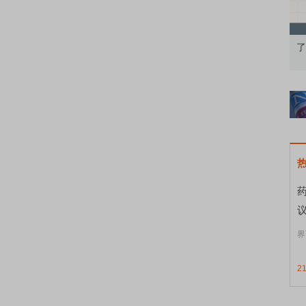
果：A股再平衡的
债券知识通识：从基础认知到特色品种
了
界
2