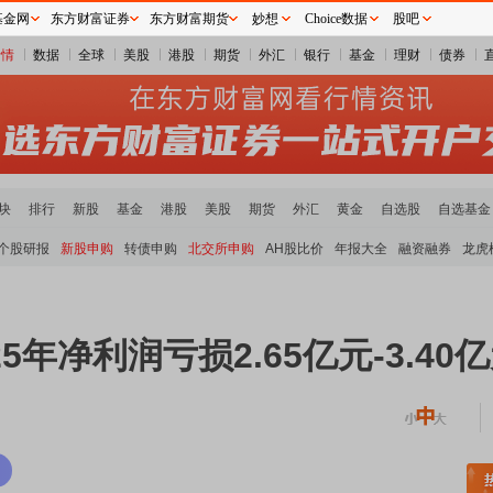
基金网
东方财富证券
东方财富期货
妙想
Choice数据
股吧
行情
数据
全球
美股
港股
期货
外汇
银行
基金
理财
债券
块
排行
新股
基金
港股
美股
期货
外汇
黄金
自选股
自选基金
个股研报
新股申购
转债申购
北交所申购
AH股比价
年报大全
融资融券
龙虎
5年净利润亏损2.65亿元-3.40
稀土板块领涨
元件板块走强
半导体板块活跃
沪深资金流向
A股估值分