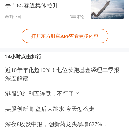
手！6G赛道集体拉升
券商中国
388评论
具体来看，7只ETF品类丰富，建信基
金上市的是创业板
综合
增强策略ETF，
打开东方财富APP查看更多内容
华夏基金和鹏华基金是中证全指食品
ETF。易方达一共有两只ETF上市，分
24小时点击排行
别是中证
工程机械
主题ETF、中证港股
近10年年化超10%！七位长跑基金经理二季报
通高股息投资ETF。此外还有华宝基金
深度解读
旗下的中证港股通医疗主题ETF，平安
港股通红利五连跌，不行了？
基金旗下的恒生中国央企红利ETF。
美股创新高 盘后大跳水 今天怎么走
开年首周（1月5日至1月9日）已有9只
深夜8股发中报，创新药龙头暴增627%，