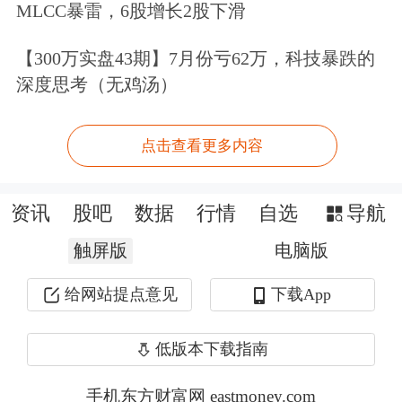
ETF上市交易，涵盖
人工智能
、卫星、
MLCC暴雷，6股增长2股下滑
芯片、生物科技以及科创板等品类。
【300万实盘43期】7月份亏62万，科技暴跌的
深度思考（无鸡汤）
16只ETF上市，合计带来的资金规模近
50亿元。其中，鹏华中证科创创业人工
点击查看更多内容
智能ETF的规模接近7亿元，平安恒生
中国央企红利ETF的规模在5亿元以
资讯
股吧
数据
行情
自选
导航
上。此外，截至1月9日还有6只已成
触屏版
电脑版
立、上市日期待定的ETF，涵盖
通用航
给网站提点意见
下载App
空
、
新能源
、工业软件、芯片设计等热
门主题赛道。至此，上述22只ETF带来
低版本下载指南
的增量资金达到63.45亿元。
手机东方财富网 eastmoney.com