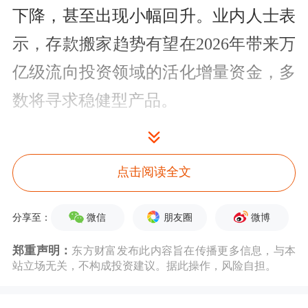
下降，甚至出现小幅回升。业内人士表
示，存款搬家趋势有望在2026年带来万
亿级流向投资领域的活化增量资金，多
数将寻求稳健型产品。
入市ETF仓位迅速提升
点击阅读全文
开年入市的公募资金，最直接的是股票
ETF。根据wind统计，截至1月9日，
微信
朋友圈
微博
分享至：
2026开年以来一共有16只ETF确定上市
郑重声明：
东方财富发布此内容旨在传播更多信息，与本
时间。其中，有7只ETF拟于开年第二
站立场无关，不构成投资建议。据此操作，风险自担。
周（1月12日至1月15日）上市交易。